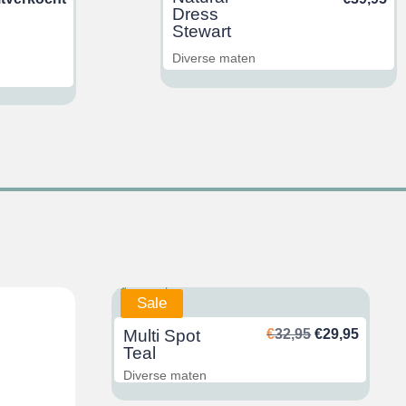
Dress
Stewart
Diverse maten
Sale
Ursprünglich
Aktuel
Multi Spot
€
32,95
€
29,95
Preis
Preis
Teal
war:
ist:
Diverse maten
€32,95
€29,95