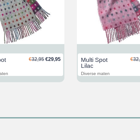
Ursprünglicher
Aktueller
pot
€
32,95
€
29,95
Multi Spot
€
32
Preis
Preis
Lilac
war:
ist:
aten
Diverse maten
€32,95
€29,95.