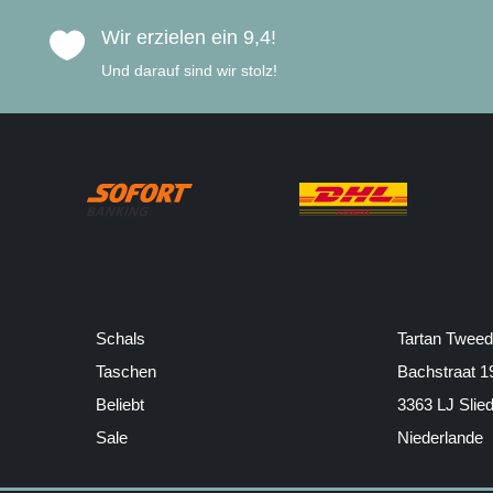
Wir erzielen ein 9,4!

Und darauf sind wir stolz!
Schals
Tartan Tweed
Taschen
Bachstraat 1
Beliebt
3363 LJ Slie
Sale
Niederlande