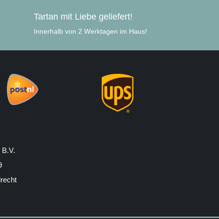
Tartan mit Liebe geliefert!
Innerhalb von 2 Werktagen im Haus!
 B.V.
9
drecht