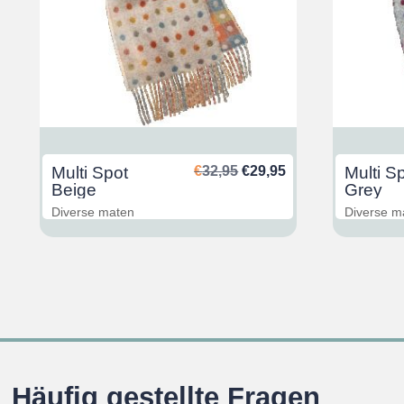
glicher
ktueller
Ursprünglicher
Aktueller
Multi Spot
€
32,95
€
29,95
Multi S
reis
Preis
Preis
Beige
Grey
st:
war:
ist:
Diverse maten
Diverse m
29,95.
€32,95
€29,95.
Häufig gestellte Fragen