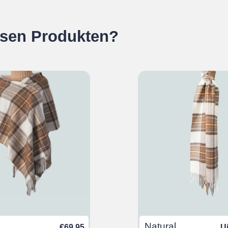
esen Produkten?
Natural
€
69,95
U