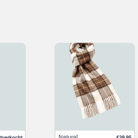
Natural
itverkocht
€
39,95