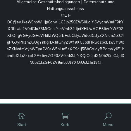
Allgemeine Geschäftsbedingungen
|
Datenschutz und
Haftungsausschluss
@ET-
DC@eyJkeW5hbWljIjp0cnVlLCJjb250ZW50IjoiY3VycmVudF9kY
XRlIiwic2V0dGluZ3MiOnsiYmVmb3JlIjoiXHUwMGE5IiwiYWZ0Z
XIiOiIgVGFydGFuVHdlZWQuIEFsbCByaWdodCByZXNlcnZlZC4
gPGJyPk1hZGUgYnkgIDxhIGhyZWY9XCJodHRwczpcL1wvYWx
sZXNvdmVybWFya2V0aW5nLm5sXC9cIj5BbGxlcyBPdmVyIE1h
cmtldGluZzxcL2E+IiwiZGF0ZV9mb3JtYXQiOiJjdXN0b20iLCJjdX
N0b21fZGF0ZV9mb3JtYXQiOiJZIn19@


U
Start
Korb
Menu