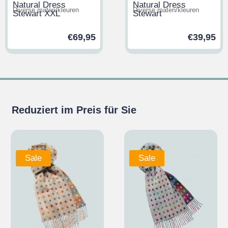
Natural Dress
Natural Dress
Diverse maten/kleuren
Diverse maten/kleuren
Stewart XXL
Stewart
€
69,95
€
39,95
Reduziert im Preis für Sie
Sale
Sale