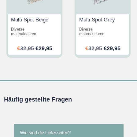
Multi Spot Beige
Multi Spot Grey
Diverse
Diverse
maten/kleuren
maten/kleuren
her
ler
Ursprünglicher
Aktueller
Ursprünglic
Aktuel
€
32,95
€
29,95
€
32,95
€
29,95
Preis
Preis
Preis
Preis
war:
ist:
war:
ist:
.
€32,95
€29,95.
€32,95
€29,95
Häufig gestellte Fragen
Wie sind die Lieferzeiten?