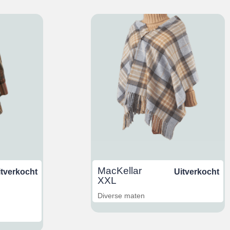
MacKellar
itverkocht
Uitverkocht
XXL
Diverse maten