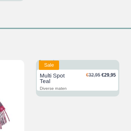
Sale
Ursprünglich
Aktuel
Multi Spot
€
32,95
€
29,95
Preis
Preis
Teal
war:
ist:
Diverse maten
€32,95
€29,95