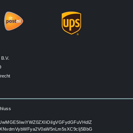
 B.V.
9
drecht
hluss
HUwMGE5IiwiYWZ0ZXIiOiIgVGFydGFuVHdlZ
XNvdmVybWFya2V0aW5nLm5sXC9cIj5BbG