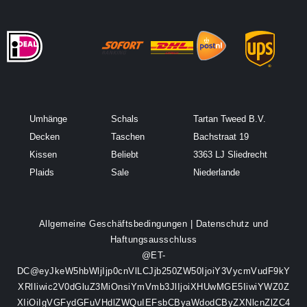
Umhänge
Schals
Tartan Tweed B.V.
Decken
Taschen
Bachstraat 19
Kissen
Beliebt
3363 LJ Sliedrecht
Plaids
Sale
Niederlande
Allgemeine Geschäftsbedingungen
|
Datenschutz und
Haftungsausschluss
@ET-
DC@eyJkeW5hbWljIjp0cnVlLCJjb250ZW50IjoiY3VycmVudF9kY
XRlIiwic2V0dGluZ3MiOnsiYmVmb3JlIjoiXHUwMGE5IiwiYWZ0Z
XIiOiIgVGFydGFuVHdlZWQuIEFsbCByaWdodCByZXNlcnZlZC4