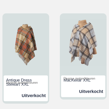
Diverse maten/kleuren
Antique Dress
MacKellar XXL
Diverse maten/kleuren
Stewart XXL
Uitverkocht
Uitverkocht