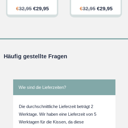
her
ler
Ursprünglicher
Aktueller
Ursprünglic
Aktuel
€
32,95
€
29,95
€
32,95
€
29,95
Preis
Preis
Preis
Preis
war:
ist:
war:
ist:
.
€32,95
€29,95.
€32,95
€29,95
Häufig gestellte Fragen
Wie sind die Lieferzeiten?
Die durchschnittliche Lieferzeit beträgt 2
Werktage. Wir haben eine Lieferzeit von 5
Werktagen für die Kissen, da diese