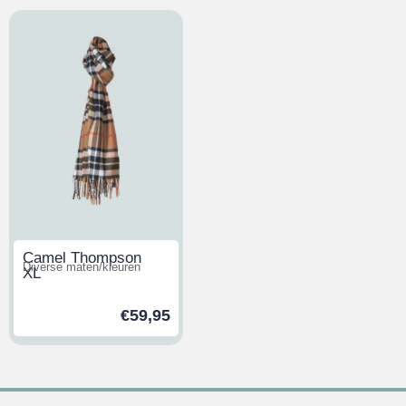
Camel Thompson
Diverse maten/kleuren
XL
€
59,95