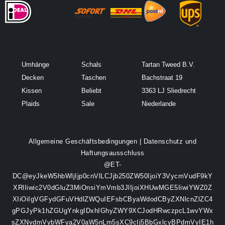
Umhänge
Schals
Tartan Tweed B.V.
Decken
Taschen
Bachstraat 19
Kissen
Beliebt
3363 LJ Sliedrecht
Plaids
Sale
Niederlande
Allgemeine Geschäftsbedingungen
|
Datenschutz und
Haftungsausschluss
@ET-
DC@eyJkeW5hbWljIjp0cnVlLCJjb250ZW50IjoiY3VycmVudF9kY
XRlIiwic2V0dGluZ3MiOnsiYmVmb3JlIjoiXHUwMGE5IiwiYWZ0Z
XIiOiIgVGFydGFuVHdlZWQuIEFsbCByaWdodCByZXNlcnZlZC4
gPGJyPk1hZGUgYnkgIDxhIGhyZWY9XCJodHRwczpcL1wvYWx
sZXNvdmVybWFya2V0aW5nLm5sXC9cIj5BbGxlcyBPdmVyIE1h