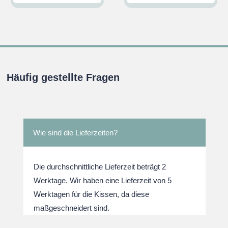
Preis
Preis
Preis
Preis
war:
ist:
war:
ist:
.
€32,95
€29,95.
€32,95
€29,95
Häufig gestellte Fragen
Wie sind die Lieferzeiten?
Die durchschnittliche Lieferzeit beträgt 2
Werktage. Wir haben eine Lieferzeit von 5
Werktagen für die Kissen, da diese
maßgeschneidert sind.