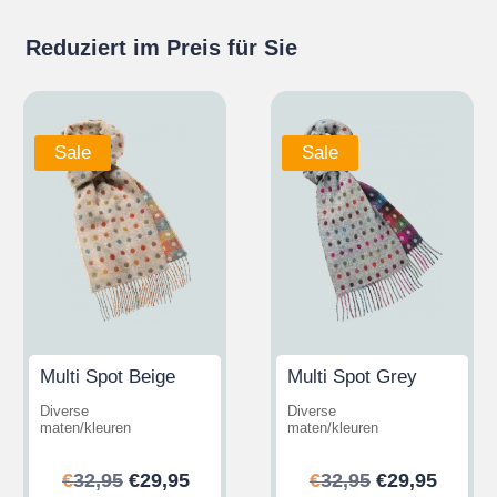
Reduziert im Preis für Sie
Sale
Sale
Multi Spot Beige
Multi Spot Grey
Diverse
Diverse
maten/kleuren
maten/kleuren
her
ler
Ursprünglicher
Aktueller
Ursprünglic
Aktuel
€
32,95
€
29,95
€
32,95
€
29,95