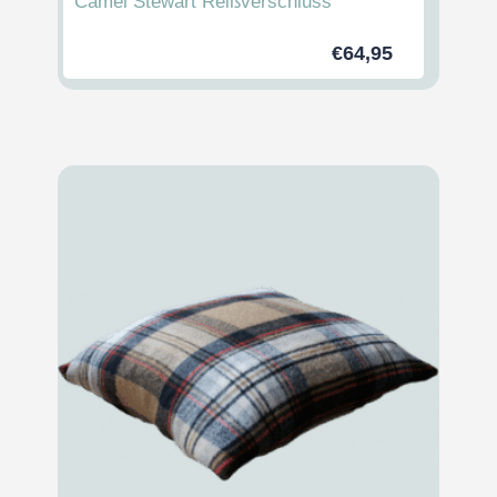
Camel Stewart Reißverschluss
€
64,95