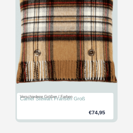
Verschiedene Größen / Farben
Camel Stewart Fransen Groß
€
74,95