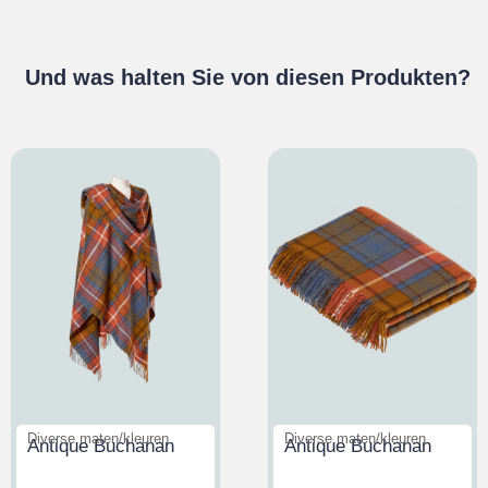
Und was halten Sie von diesen Produkten?
Diverse maten/kleuren
Diverse maten/kleuren
Antique Buchanan
Antique Buchanan