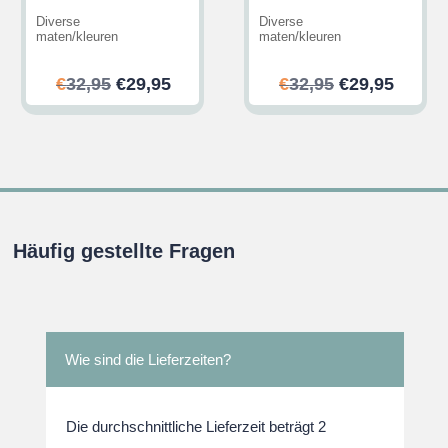
Diverse
Diverse
maten/kleuren
maten/kleuren
her
ler
Ursprünglicher
Aktueller
Ursprünglic
Aktuel
€
32,95
€
29,95
€
32,95
€
29,95
Preis
Preis
Preis
Preis
war:
ist:
war:
ist:
.
€32,95
€29,95.
€32,95
€29,95
Häufig gestellte Fragen
Wie sind die Lieferzeiten?
Die durchschnittliche Lieferzeit beträgt 2