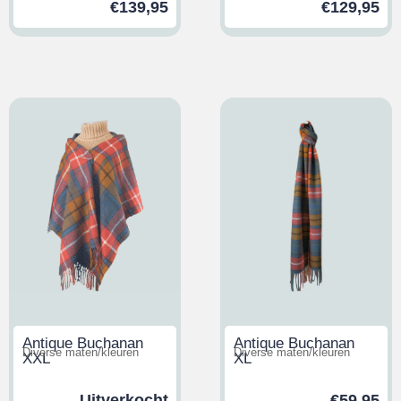
€
139,95
€
129,95
Antique Buchanan
Antique Buchanan
Diverse maten/kleuren
Diverse maten/kleuren
XXL
XL
Uitverkocht
€
59,95