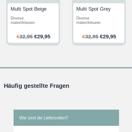
Multi Spot Beige
Multi Spot Grey
Diverse
Diverse
maten/kleuren
maten/kleuren
her
ler
Ursprünglicher
Aktueller
Ursprünglic
Aktuel
€
32,95
€
29,95
€
32,95
€
29,95
Preis
Preis
Preis
Preis
war:
ist:
war:
ist:
.
€32,95
€29,95.
€32,95
€29,95
Häufig gestellte Fragen
Wie sind die Lieferzeiten?