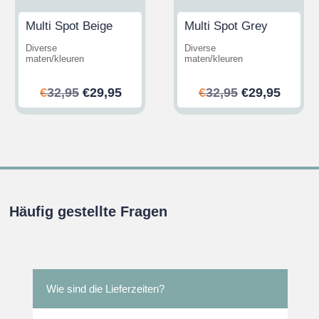
Multi Spot Beige
Multi Spot Grey
Diverse
Diverse
maten/kleuren
maten/kleuren
her
ler
Ursprünglicher
Aktueller
Ursprünglic
Aktuel
€
32,95
€
29,95
€
32,95
€
29,95
Preis
Preis
Preis
Preis
war:
ist:
war:
ist:
.
€32,95
€29,95.
€32,95
€29,95
Häufig gestellte Fragen
Wie sind die Lieferzeiten?