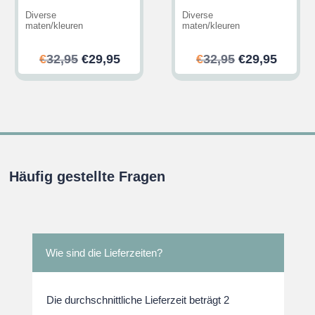
Diverse
Diverse
maten/kleuren
maten/kleuren
her
ler
Ursprünglicher
Aktueller
Ursprünglic
Aktuel
€
32,95
€
29,95
€
32,95
€
29,95
Preis
Preis
Preis
Preis
war:
ist:
war:
ist:
.
€32,95
€29,95.
€32,95
€29,95
Häufig gestellte Fragen
Wie sind die Lieferzeiten?
Die durchschnittliche Lieferzeit beträgt 2