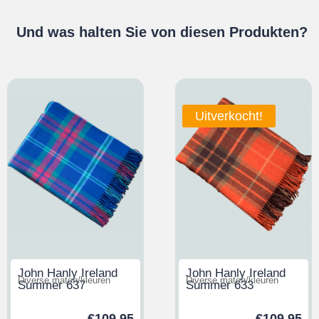
Und was halten Sie von diesen Produkten?
Uitverkocht!
John Hanly Ireland
John Hanly Ireland
Diverse maten/kleuren
Diverse maten/kleuren
Summer 637
Summer 633
€
109,95
€
109,95