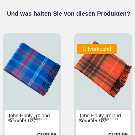
Und was halten Sie von diesen Produkten?
Uitverkocht!
John Hanly Ireland
John Hanly Ireland
Diverse maten/kleuren
Diverse maten/kleuren
Summer 637
Summer 633
€
109,95
€
109,95