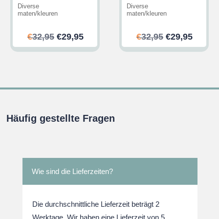
Diverse
Diverse
maten/kleuren
maten/kleuren
her
ler
Ursprünglicher
Aktueller
Ursprünglic
Aktuel
€
32,95
€
29,95
€
32,95
€
29,95
Preis
Preis
Preis
Preis
war:
ist:
war:
ist:
.
€32,95
€29,95.
€32,95
€29,95
Häufig gestellte Fragen
Wie sind die Lieferzeiten?
Die durchschnittliche Lieferzeit beträgt 2
Werktage. Wir haben eine Lieferzeit von 5