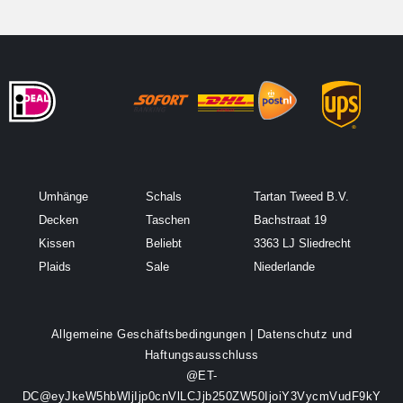
Umhänge
Schals
Tartan Tweed B.V.
Decken
Taschen
Bachstraat 19
Kissen
Beliebt
3363 LJ Sliedrecht
Plaids
Sale
Niederlande
Allgemeine Geschäftsbedingungen
|
Datenschutz und
Haftungsausschluss
@ET-
DC@eyJkeW5hbWljIjp0cnVlLCJjb250ZW50IjoiY3VycmVudF9kY