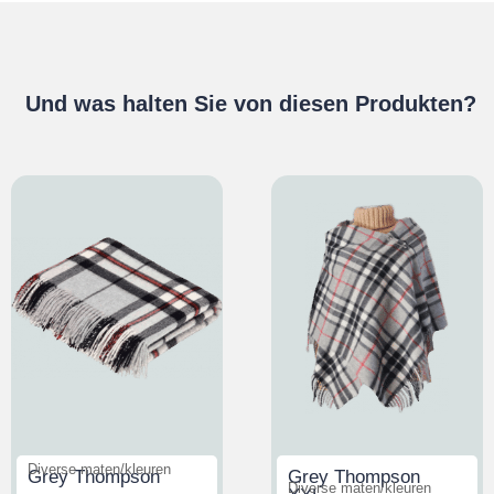
Und was halten Sie von diesen Produkten?
Diverse maten/kleuren
Grey Thompson
Grey Thompson
Diverse maten/kleuren