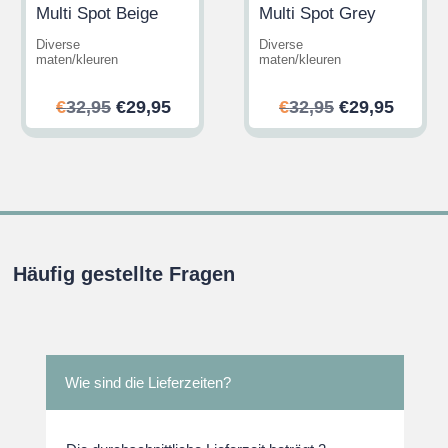
Multi Spot Beige
Multi Spot Grey
Diverse
Diverse
maten/kleuren
maten/kleuren
her
ler
Ursprünglicher
Aktueller
Ursprünglic
Aktuel
€
32,95
€
29,95
€
32,95
€
29,95
Preis
Preis
Preis
Preis
war:
ist:
war:
ist:
.
€32,95
€29,95.
€32,95
€29,95
Häufig gestellte Fragen
Wie sind die Lieferzeiten?