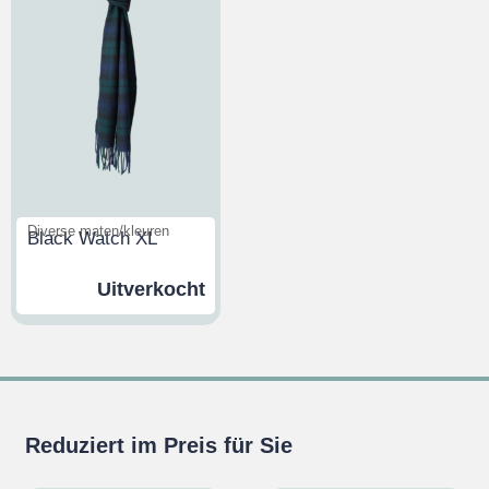
Diverse maten/kleuren
Black Watch XL
Uitverkocht
Reduziert im Preis für Sie