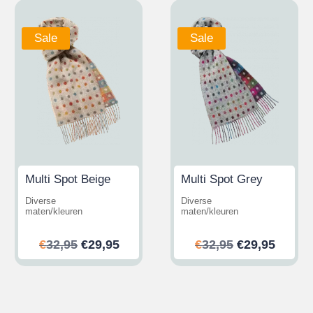
Sale
Sale
Multi Spot Beige
Multi Spot Grey
Diverse
Diverse
maten/kleuren
maten/kleuren
her
ler
Ursprünglicher
Aktueller
Ursprünglic
Aktuel
€
32,95
€
29,95
€
32,95
€
29,95
Preis
Preis
Preis
Preis
war:
ist:
war:
ist:
.
€32,95
€29,95.
€32,95
€29,95