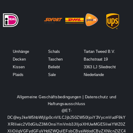
Umhänge
Schals
Tartan Tweed B.V.
Decken
Taschen
Bachstraat 19
Kissen
Beliebt
3363 LJ Sliedrecht
Plaids
Sale
Niederlande
Allgemeine Geschäftsbedingungen
|
Datenschutz und
Haftungsausschluss
@ET-
DC@eyJkeW5hbWljIjp0cnVlLCJjb250ZW50IjoiY3VycmVudF9kY
XRlIiwic2V0dGluZ3MiOnsiYmVmb3JlIjoiXHUwMGE5IiwiYWZ0Z
XIiOiIgVGFydGFuVHdlZWQuIEFsbCByaWdodCByZXNlcnZlZC4