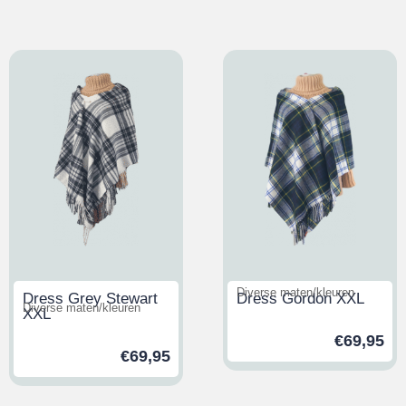
Diverse maten/kleuren
Dress Grey Stewart
Dress Gordon XXL
Diverse maten/kleuren
XXL
€
69,95
€
69,95