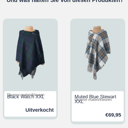
Diverse maten/kleuren
Black Watch XXL
Muted Blue Stewart
Diverse maten/kleuren
XXL
Uitverkocht
€
69,95