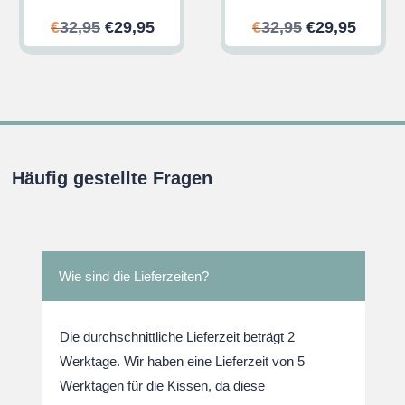
her
ler
Ursprünglicher
Aktueller
Ursprünglic
Aktuel
€
32,95
€
29,95
€
32,95
€
29,95
Preis
Preis
Preis
Preis
war:
ist:
war:
ist:
.
€32,95
€29,95.
€32,95
€29,95
Häufig gestellte Fragen
Wie sind die Lieferzeiten?
Die durchschnittliche Lieferzeit beträgt 2
Werktage. Wir haben eine Lieferzeit von 5
Werktagen für die Kissen, da diese