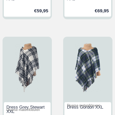
€
59,95
€
69,95
Diverse maten/kleuren
Dress Grey Stewart
Dress Gordon XXL
Diverse maten/kleuren
XXL