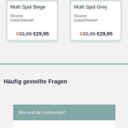
Multi Spot Beige
Multi Spot Grey
Diverse
Diverse
maten/kleuren
maten/kleuren
her
ler
Ursprünglicher
Aktueller
Ursprünglic
Aktuel
€
32,95
€
29,95
€
32,95
€
29,95
Preis
Preis
Preis
Preis
war:
ist:
war:
ist:
.
€32,95
€29,95.
€32,95
€29,95
Häufig gestellte Fragen
Wie sind die Lieferzeiten?