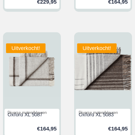
€
229,95
€
164,95
Uitverkocht!
Uitverkocht!
Diverse maten/kleuren
Diverse maten/kleuren
Oxford XL 5087
Oxford XL 5083
€
164,95
€
164,95