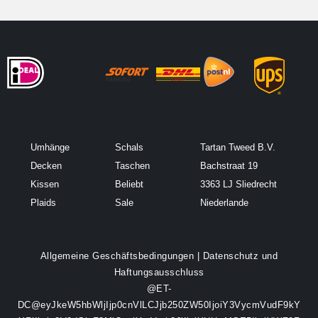
Umhänge
Schals
Tartan Tweed B.V.
Decken
Taschen
Bachstraat 19
Kissen
Beliebt
3363 LJ Sliedrecht
Plaids
Sale
Niederlande
Allgemeine Geschäftsbedingungen
|
Datenschutz und
Haftungsausschluss
@ET-
DC@eyJkeW5hbWljIjp0cnVlLCJjb250ZW50IjoiY3VycmVudF9kY