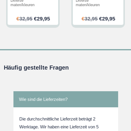
Diverse
Diverse
maten/kleuren
maten/kleuren
her
ler
Ursprünglicher
Aktueller
Ursprünglic
Aktuel
€
32,95
€
29,95
€
32,95
€
29,95
Preis
Preis
Preis
Preis
war:
ist:
war:
ist:
.
€32,95
€29,95.
€32,95
€29,95
Häufig gestellte Fragen
Wie sind die Lieferzeiten?
Die durchschnittliche Lieferzeit beträgt 2
Werktage. Wir haben eine Lieferzeit von 5