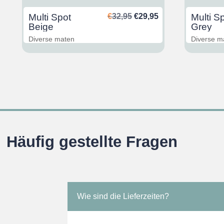
glicher
ktueller
Ursprünglicher
Aktueller
Multi Spot
€
32,95
€
29,95
Multi S
reis
Preis
Preis
Beige
Grey
st:
war:
ist:
Diverse maten
Diverse m
29,95.
€32,95
€29,95.
Häufig gestellte Fragen
Wie sind die Lieferzeiten?