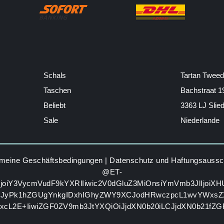
Schals
Tartan Tweed
Taschen
Bachstraat 1
Beliebt
3363 LJ Slie
Sale
Niederlande
emeine Geschäftsbedingungen
|
Datenschutz und Haftungsaussc
@ET-
IjoiY3VycmVudF9kYXRlIiwic2V0dGluZ3MiOnsiYmVmb3JlIjoiX
GJyPk1hZGUgYnkgIDxhIGhyZWY9XCJodHRwczpcL1wvYWxsZ
zxcL2E+IiwiZGF0ZV9mb3JtYXQiOiJjdXN0b20iLCJjdXN0b21fZ