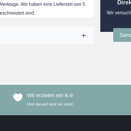
Dire
 Werktage. Wir haben eine Lieferzeit von 5
Wir versuch
eschneidert sind.
Send
Wir erzielen ein 9,4!

Und darauf sind wir stolz!