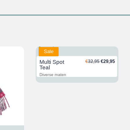
Sale
Ursprünglich
Aktuel
Multi Spot
€
32,95
€
29,95
Preis
Preis
Teal
war:
ist:
Diverse maten
€32,95
€29,95