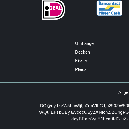
Umhänge
Decken
Kissen
Plaids
Allg
DC@eyJkeW5hbWljIjp0cnVlLCJjb250ZW50
WQuIEFsbCByaWdodCByZXNlcnZlZC4gP
xlcyBPdmVyIE1hcmtldGluZ