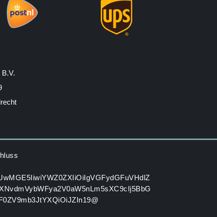
 B.V.
9
drecht
hluss
HUwMGE5IiwiYWZ0ZXIiOiIgVGFydGFuVHdlZ
XNvdmVybWFya2V0aW5nLm5sXC9cIj5BbG
GF0ZV9mb3JtYXQiOiJZIn19@