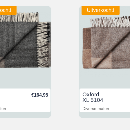
ocht!
Uitverkocht!
Oxford
€
164,95
4
XL 5104
aten
Diverse maten