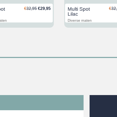
Ursprünglicher
Aktueller
pot
€
32,95
€
29,95
Multi Spot
€
32
Preis
Preis
Lilac
war:
ist:
aten
Diverse maten
€32,95
€29,95.