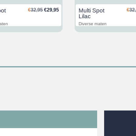
Ursprünglicher
Aktueller
pot
€
32,95
€
29,95
Multi Spot
€
32
Preis
Preis
Lilac
war:
ist:
aten
Diverse maten
€32,95
€29,95.