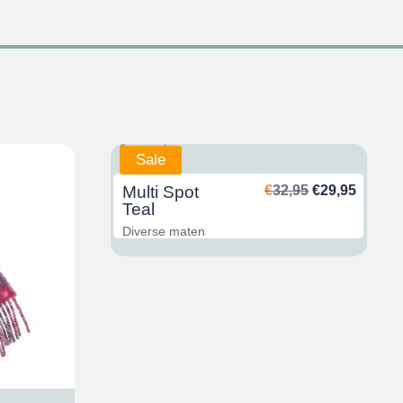
Sale
Ursprünglich
Aktuel
Multi Spot
€
32,95
€
29,95
Preis
Preis
Teal
war:
ist:
Diverse maten
€32,95
€29,95