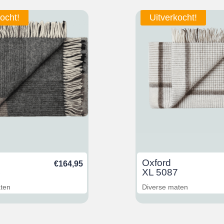
ocht!
Uitverkocht!
Oxford
€
164,95
4
XL 5087
aten
Diverse maten