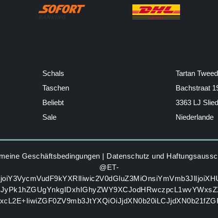
Schals
Tartan Tweed
Taschen
Bachstraat 1
Beliebt
3363 LJ Slie
Sale
Niederlande
emeine Geschäftsbedingungen
|
Datenschutz und Haftungsaussc
@ET-
IjoiY3VycmVudF9kYXRlIiwic2V0dGluZ3MiOnsiYmVmb3JlIjoiX
GJyPk1hZGUgYnkgIDxhIGhyZWY9XCJodHRwczpcL1wvYWxsZ
zxcL2E+IiwiZGF0ZV9mb3JtYXQiOiJjdXN0b20iLCJjdXN0b21fZ