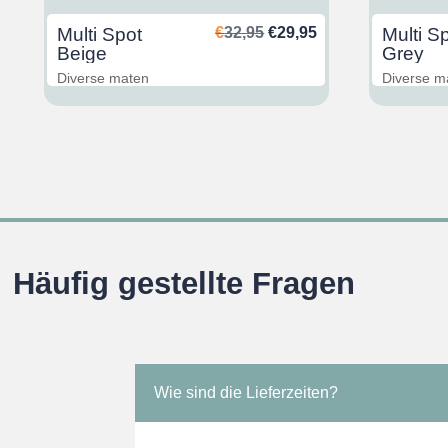
glicher
ktueller
Ursprünglicher
Aktueller
Multi Spot
€
32,95
€
29,95
Multi S
reis
Preis
Preis
Beige
Grey
st:
war:
ist:
Diverse maten
Diverse m
29,95.
€32,95
€29,95.
Häufig gestellte Fragen
Wie sind die Lieferzeiten?