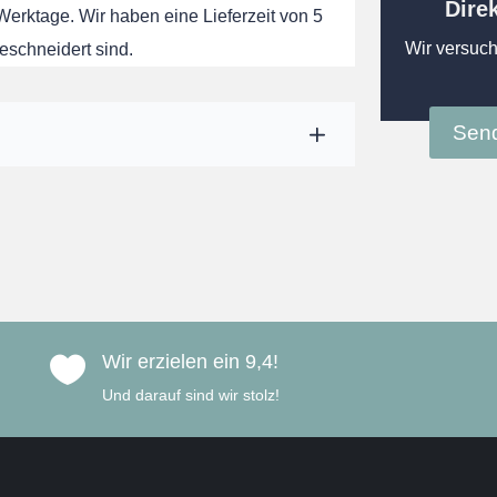
Dire
 Werktage. Wir haben eine Lieferzeit von 5
Wir versuch
eschneidert sind.
Send
Wir erzielen ein 9,4!

Und darauf sind wir stolz!