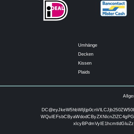
Umhänge
Decken
Kissen
Plaids
Allg
DC@eyJkeW5hbWljIjp0cnVlLCJjb250ZW50
WQuIEFsbCByaWdodCByZXNlcnZlZC4gP
xlcyBPdmVyIE1hcmtldGluZ