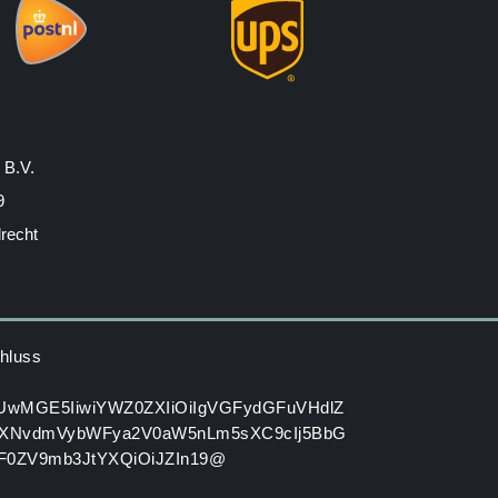
 B.V.
9
drecht
hluss
HUwMGE5IiwiYWZ0ZXIiOiIgVGFydGFuVHdlZ
XNvdmVybWFya2V0aW5nLm5sXC9cIj5BbG
GF0ZV9mb3JtYXQiOiJZIn19@