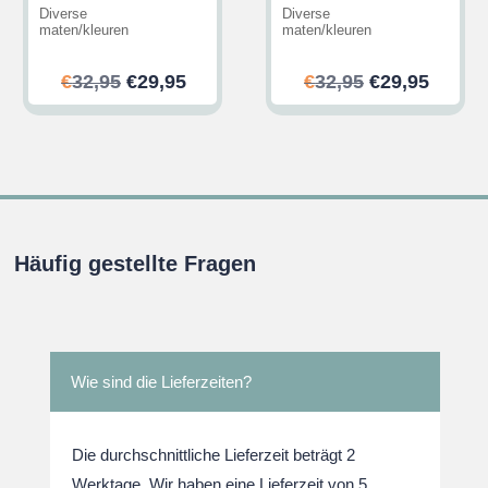
Diverse
Diverse
maten/kleuren
maten/kleuren
her
ler
Ursprünglicher
Aktueller
Ursprünglic
Aktuel
€
32,95
€
29,95
€
32,95
€
29,95
Preis
Preis
Preis
Preis
war:
ist:
war:
ist:
.
€32,95
€29,95.
€32,95
€29,95
Häufig gestellte Fragen
Wie sind die Lieferzeiten?
Die durchschnittliche Lieferzeit beträgt 2
Werktage. Wir haben eine Lieferzeit von 5