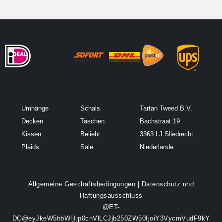
Umhänge
Schals
Tartan Tweed B.V.
Decken
Taschen
Bachstraat 19
Kissen
Beliebt
3363 LJ Sliedrecht
Plaids
Sale
Niederlande
Allgemeine Geschäftsbedingungen
|
Datenschutz und
Haftungsausschluss
@ET-
DC@eyJkeW5hbWljIjp0cnVlLCJjb250ZW50IjoiY3VycmVudF9kY