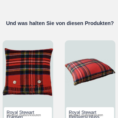
Und was halten Sie von diesen Produkten?
Royal Stewart
Royal Stewart
Diverse maten/kleuren
Diverse maten/kleuren
Fransen
Reißverschluss