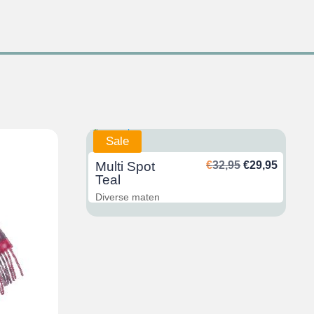
Sale
Ursprünglich
Aktuel
Multi Spot
€
32,95
€
29,95
Preis
Preis
Teal
war:
ist:
Diverse maten
€32,95
€29,95