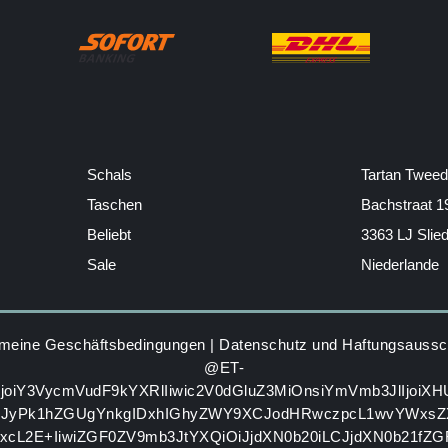
Schals
Tartan Tweed
Taschen
Bachstraat 1
Beliebt
3363 LJ Slie
Sale
Niederlande
emeine Geschäftsbedingungen
|
Datenschutz und Haftungsaussc
@ET-
IjoiY3VycmVudF9kYXRlIiwic2V0dGluZ3MiOnsiYmVmb3JlIjoiX
GJyPk1hZGUgYnkgIDxhIGhyZWY9XCJodHRwczpcL1wvYWxsZ
zxcL2E+IiwiZGF0ZV9mb3JtYXQiOiJjdXN0b20iLCJjdXN0b21fZ