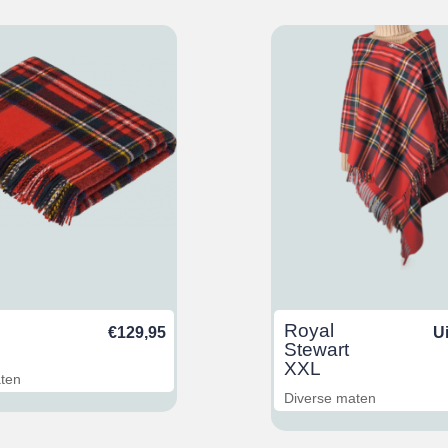
Royal
€
129,95
U
Stewart
XXL
aten
Diverse maten