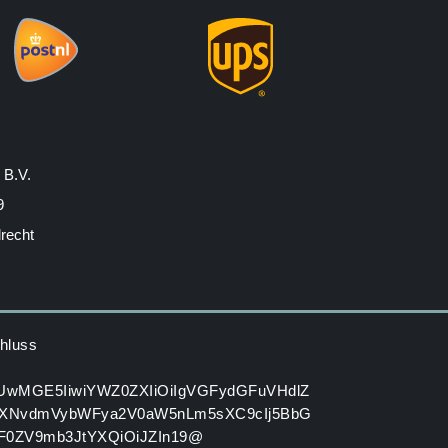
 B.V.
9
drecht
hluss
HUwMGE5IiwiYWZ0ZXIiOiIgVGFydGFuVHdlZ
XNvdmVybWFya2V0aW5nLm5sXC9cIj5BbG
GF0ZV9mb3JtYXQiOiJZIn19@