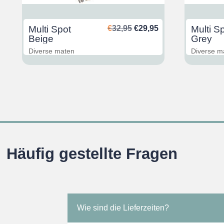
glicher
ktueller
Ursprünglicher
Aktueller
Multi Spot
€
32,95
€
29,95
Multi S
reis
Preis
Preis
Beige
Grey
st:
war:
ist:
Diverse maten
Diverse m
29,95.
€32,95
€29,95.
Häufig gestellte Fragen
Wie sind die Lieferzeiten?