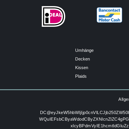
Umhänge
Decken
Kissen
Plaids
Allg
DC@eyJkeW5hbWljIjp0cnVlLCJjb250ZW50
WQuIEFsbCByaWdodCByZXNlcnZlZC4gP
xlcyBPdmVyIE1hcmtldGluZ