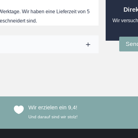
Dire
 Werktage. Wir haben eine Lieferzeit von 5
Wir versuch
eschneidert sind.
Send
Wir erzielen ein 9,4!

Und darauf sind wir stolz!