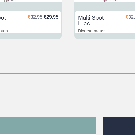
Ursprünglicher
Aktueller
pot
€
32,95
€
29,95
Multi Spot
€
32
Preis
Preis
Lilac
war:
ist:
aten
Diverse maten
€32,95
€29,95.