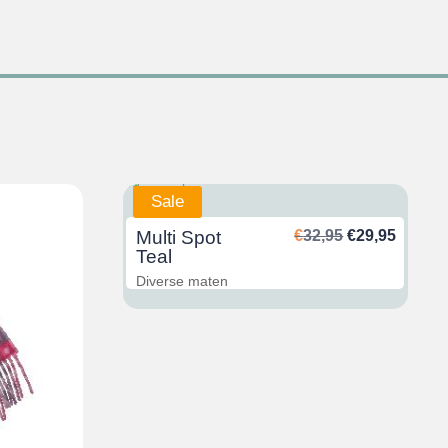
Sale
Ursprünglich
Aktuel
Multi Spot
€
32,95
€
29,95
Preis
Preis
Teal
war:
ist:
Diverse maten
€32,95
€29,95