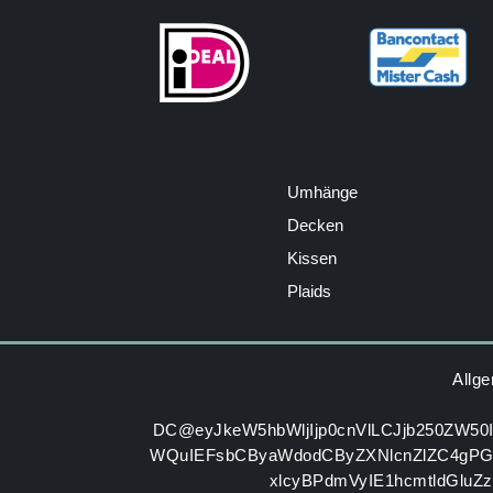
Umhänge
Decken
Kissen
Plaids
Allg
DC@eyJkeW5hbWljIjp0cnVlLCJjb250ZW50
WQuIEFsbCByaWdodCByZXNlcnZlZC4gP
xlcyBPdmVyIE1hcmtldGluZ