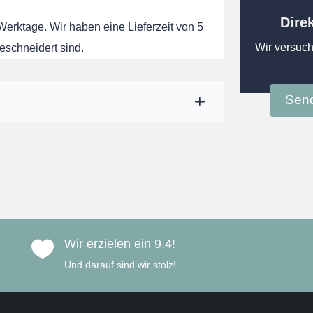
Dire
 Werktage. Wir haben eine Lieferzeit von 5
Wir versuch
eschneidert sind.
Send
Wir erzielen ein 9,4!

Und darauf sind wir stolz!