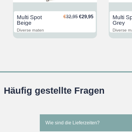
glicher
ktueller
Ursprünglicher
Aktueller
Multi Spot
€
32,95
€
29,95
Multi S
reis
Preis
Preis
Beige
Grey
st:
war:
ist:
Diverse maten
Diverse m
29,95.
€32,95
€29,95.
Häufig gestellte Fragen
Wie sind die Lieferzeiten?