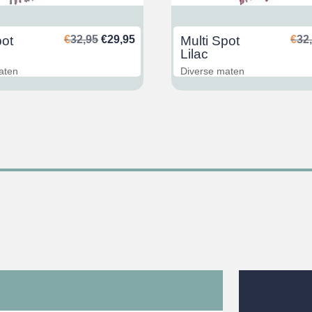
Ursprünglicher
Aktueller
pot
€
32,95
€
29,95
Multi Spot
€
32
Preis
Preis
Lilac
war:
ist:
aten
Diverse maten
€32,95
€29,95.