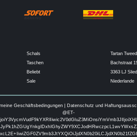
Schals
Tartan Tweed
Taschen
Bachstraat 1
Beliebt
3363 LJ Slie
Sale
Niederlande
emeine Geschäftsbedingungen
|
Datenschutz und Haftungsaussc
@ET-
IjoiY3VycmVudF9kYXRlIiwic2V0dGluZ3MiOnsiYmVmb3JlIjoiX
GJyPk1hZGUgYnkgIDxhIGhyZWY9XCJodHRwczpcL1wvYWxsZ
zxcL2E+IiwiZGF0ZV9mb3JtYXQiOiJjdXN0b20iLCJjdXN0b21fZ