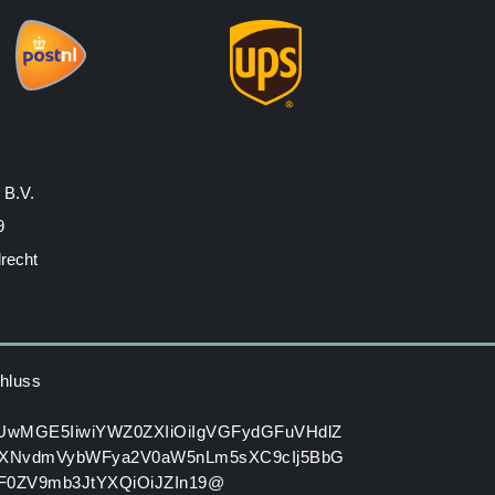
 B.V.
9
drecht
hluss
HUwMGE5IiwiYWZ0ZXIiOiIgVGFydGFuVHdlZ
XNvdmVybWFya2V0aW5nLm5sXC9cIj5BbG
GF0ZV9mb3JtYXQiOiJZIn19@