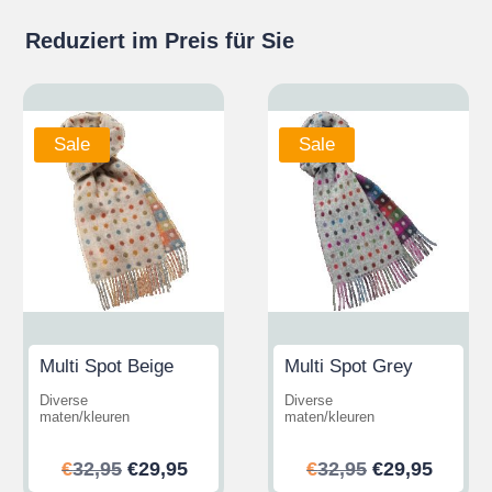
Reduziert im Preis für Sie
Sale
Sale
Multi Spot Beige
Multi Spot Grey
Diverse
Diverse
maten/kleuren
maten/kleuren
her
ler
Ursprünglicher
Aktueller
Ursprünglic
Aktuel
€
32,95
€
29,95
€
32,95
€
29,95
Preis
Preis
Preis
Preis