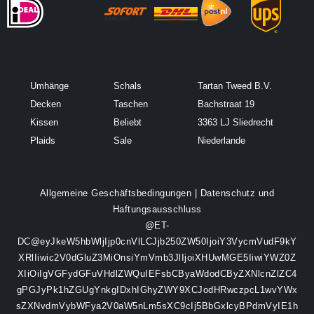
Umhänge
Schals
Tartan Tweed B.V.
Decken
Taschen
Bachstraat 19
Kissen
Beliebt
3363 LJ Sliedrecht
Plaids
Sale
Niederlande
Allgemeine Geschäftsbedingungen
|
Datenschutz und
Haftungsausschluss
@ET-
DC@eyJkeW5hbWljIjp0cnVlLCJjb250ZW50IjoiY3VycmVudF9kY
XRlIiwic2V0dGluZ3MiOnsiYmVmb3JlIjoiXHUwMGE5IiwiYWZ0Z
XIiOiIgVGFydGFuVHdlZWQuIEFsbCByaWdodCByZXNlcnZlZC4
gPGJyPk1hZGUgYnkgIDxhIGhyZWY9XCJodHRwczpcL1wvYWx
sZXNvdmVybWFya2V0aW5nLm5sXC9cIj5BbGxlcyBPdmVyIE1h