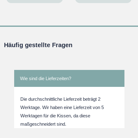
war:
ist:
war:
ist:
.
€32,95
€29,95.
€32,95
€29,95
Häufig gestellte Fragen
Wie sind die Lieferzeiten?
Die durchschnittliche Lieferzeit beträgt 2
Werktage. Wir haben eine Lieferzeit von 5
Werktagen für die Kissen, da diese
maßgeschneidert sind.