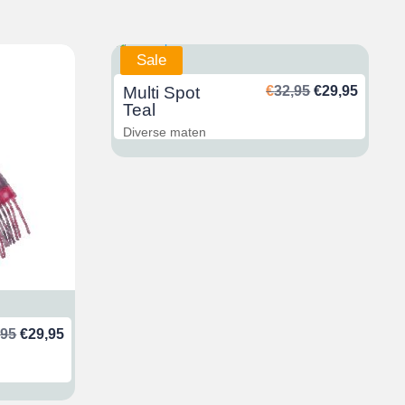
Sale
Ursprünglich
Aktuel
Multi Spot
€
32,95
€
29,95
Preis
Preis
Teal
war:
ist:
Diverse maten
€32,95
€29,95
Ursprünglicher
Aktueller
,95
€
29,95
Preis
Preis
war:
ist:
€32,95
€29,95.