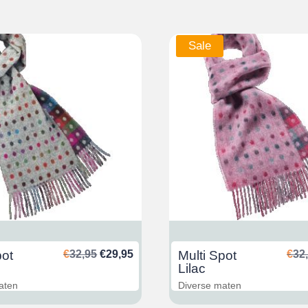
Sale
Ursprünglicher
Aktueller
pot
€
32,95
€
29,95
Multi Spot
€
32
Preis
Preis
Lilac
war:
ist:
aten
Diverse maten
€32,95
€29,95.