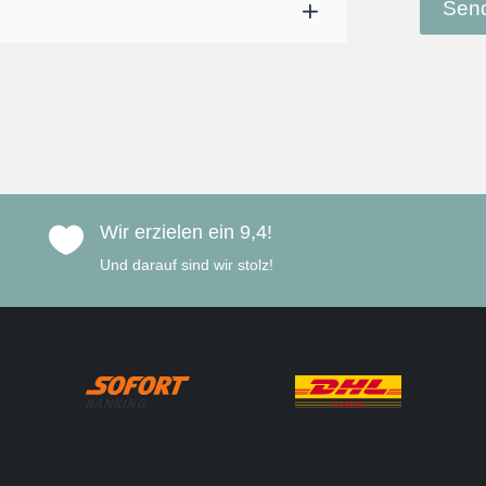
Send
Wir erzielen ein 9,4!

Und darauf sind wir stolz!