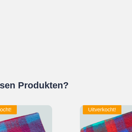
esen Produkten?
ocht!
Uitverkocht!