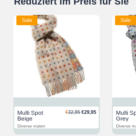
Reduziert im Preis für Sie
Sale
Sale
glicher
ktueller
Ursprünglicher
Aktueller
Multi Spot
€
32,95
€
29,95
Multi S
reis
Preis
Preis
Beige
Grey
st:
war:
ist:
Diverse maten
Diverse m
29,95.
€32,95
€29,95.