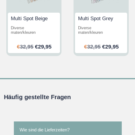
Multi Spot Beige
Multi Spot Grey
Diverse
Diverse
maten/kleuren
maten/kleuren
her
ler
Ursprünglicher
Aktueller
Ursprünglic
Aktuel
€
32,95
€
29,95
€
32,95
€
29,95
Preis
Preis
Preis
Preis
war:
ist:
war:
ist:
.
€32,95
€29,95.
€32,95
€29,95
Häufig gestellte Fragen
Wie sind die Lieferzeiten?