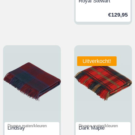
Royal Stewart
€
129,95
Uitverkocht!
Diverse maten/kleuren
Diverse maten/kleuren
Lindsay
Dark Maple