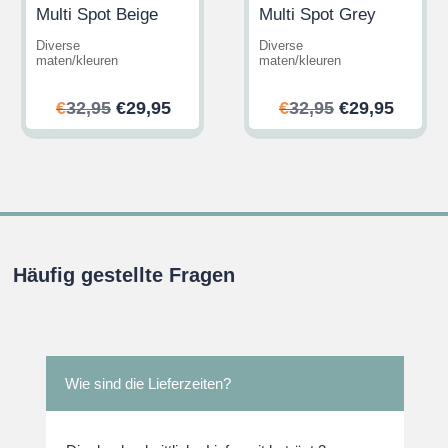
Multi Spot Beige
Multi Spot Grey
Diverse
Diverse
maten/kleuren
maten/kleuren
her
ler
Ursprünglicher
Aktueller
Ursprünglic
Aktuel
€
32,95
€
29,95
€
32,95
€
29,95
Preis
Preis
Preis
Preis
war:
ist:
war:
ist:
.
€32,95
€29,95.
€32,95
€29,95
Häufig gestellte Fragen
Wie sind die Lieferzeiten?