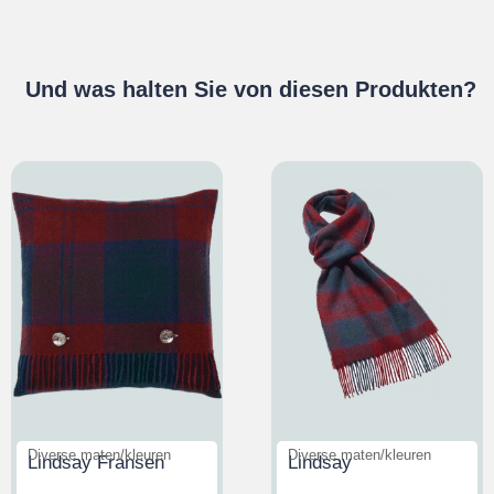
Und was halten Sie von diesen Produkten?
Diverse maten/kleuren
Diverse maten/kleuren
Lindsay Fransen
Lindsay