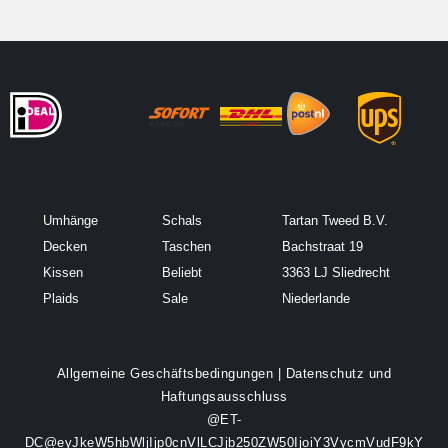
Umhänge
Schals
Tartan Tweed B.V.
Decken
Taschen
Bachstraat 19
Kissen
Beliebt
3363 LJ Sliedrecht
Plaids
Sale
Niederlande
Allgemeine Geschäftsbedingungen
|
Datenschutz und
Haftungsausschluss
@ET-
DC@eyJkeW5hbWljIjp0cnVlLCJjb250ZW50IjoiY3VycmVudF9kY