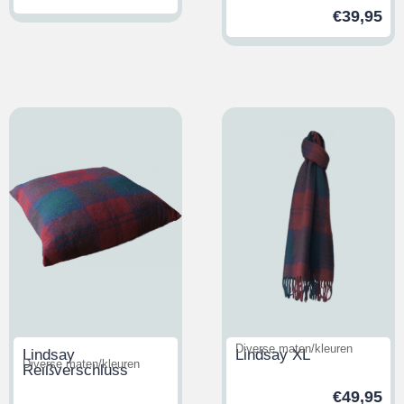
€
39,95
Diverse maten/kleuren
Lindsay
Lindsay XL
Diverse maten/kleuren
Reißverschluss
€
49,95