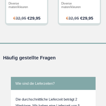
Diverse
Diverse
maten/kleuren
maten/kleuren
her
ler
Ursprünglicher
Aktueller
Ursprünglic
Aktuel
€
32,95
€
29,95
€
32,95
€
29,95
Preis
Preis
Preis
Preis
war:
ist:
war:
ist:
.
€32,95
€29,95.
€32,95
€29,95
Häufig gestellte Fragen
Wie sind die Lieferzeiten?
Die durchschnittliche Lieferzeit beträgt 2
Werktage. Wir haben eine Lieferzeit von 5