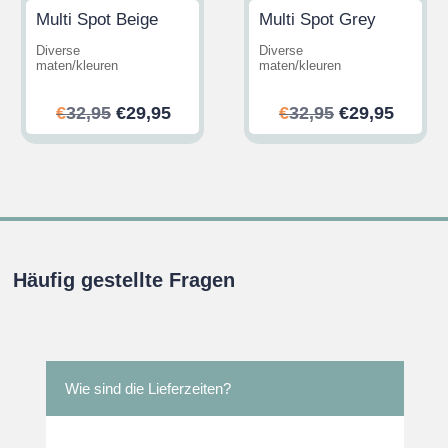
Multi Spot Beige
Multi Spot Grey
Diverse
Diverse
maten/kleuren
maten/kleuren
her
ler
Ursprünglicher
Aktueller
Ursprünglic
Aktuel
€
32,95
€
29,95
€
32,95
€
29,95
Preis
Preis
Preis
Preis
war:
ist:
war:
ist:
.
€32,95
€29,95.
€32,95
€29,95
Häufig gestellte Fragen
Wie sind die Lieferzeiten?