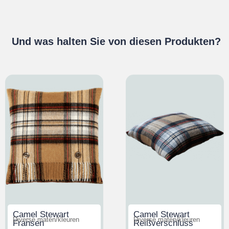
Und was halten Sie von diesen Produkten?
Camel Stewart
Camel Stewart
Diverse maten/kleuren
Diverse maten/kleuren
Fransen
Reißverschluss