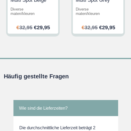
Multi Spot Beige
Multi Spot Grey
Diverse
Diverse
maten/kleuren
maten/kleuren
her
ler
Ursprünglicher
Aktueller
Ursprünglic
Aktuel
€
32,95
€
29,95
€
32,95
€
29,95
Preis
Preis
Preis
Preis
war:
ist:
war:
ist:
.
€32,95
€29,95.
€32,95
€29,95
Häufig gestellte Fragen
Wie sind die Lieferzeiten?
Die durchschnittliche Lieferzeit beträgt 2