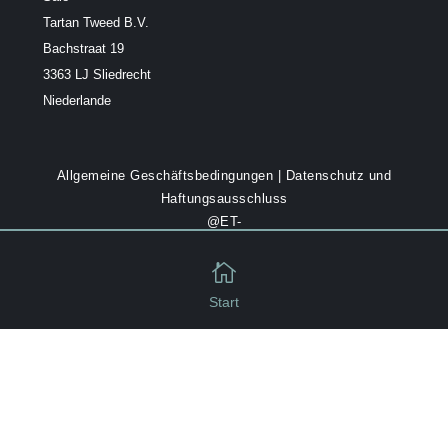
Tartan Tweed B.V.
Bachstraat 19
3363 LJ Sliedrecht
Niederlande
Allgemeine Geschäftsbedingungen
|
Datenschutz und
Haftungsausschluss
@ET-
DC@eyJkeW5hbWljIjp0cnVlLCJjb250ZW50IjoiY3VycmVudF9kY

XRlIiwic2V0dGluZ3MiOnsiYmVmb3JlIjoiXHUwMGE5IiwiYWZ0Z
XIiOiIgVGFydGFuVHdlZWQuIEFsbCByaWdodCByZXNlcnZlZC4
Start
gPGJyPk1hZGUgYnkgIDxhIGhyZWY9XCJodHRwczpcL1wvYWx
sZXNvdmVybWFya2V0aW5nLm5sXC9cIj5BbGxlcyBPdmVyIE1h
cmtldGluZzxcL2E+IiwiZGF0ZV9mb3JtYXQiOiJjdXN0b20iLCJjdX

N0b21fZGF0ZV9mb3JtYXQiOiJZIn19@
Korb