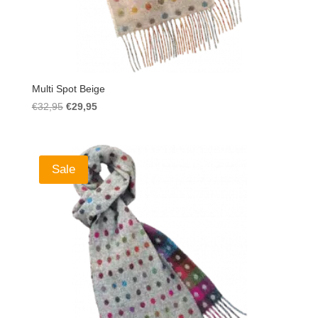
Multi Spot Beige
Ursprünglicher
Aktueller
€
32,95
€
29,95
Preis
Preis
war:
ist:
€32,95
€29,95.
Sale