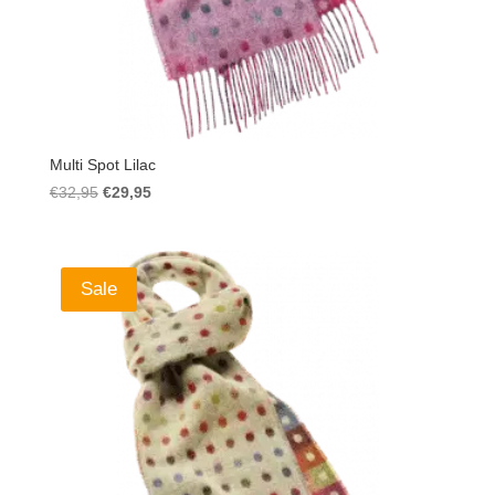
Multi Spot Lilac
Ursprünglicher
Aktueller
€
32,95
€
29,95
Preis
Preis
war:
ist:
€32,95
€29,95.
Sale