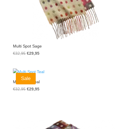
Multi Spot Sage
Ursprünglicher
Aktueller
€
32,95
€
29,95
Preis
Preis
war:
ist:
€32,95
€29,95.
Sale
Multi Spot Teal
Ursprünglicher
Aktueller
€
32,95
€
29,95
Preis
Preis
war:
ist:
€32,95
€29,95.