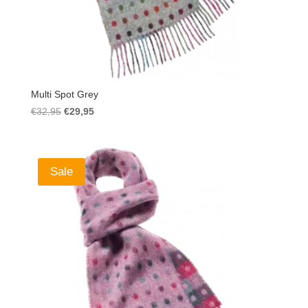
Multi Spot Grey
Ursprünglicher
Aktueller
€
32,95
€
29,95
Preis
Preis
war:
ist:
€32,95
€29,95.
Sale