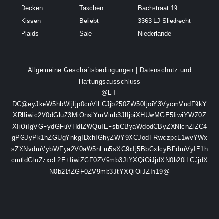
Decken
Taschen
Bachstraat 19
Kissen
Beliebt
3363 LJ Sliedrecht
Plaids
Sale
Niederlande
Allgemeine Geschäftsbedingungen
|
Datenschutz und
Haftungsausschluss
@ET-
DC@eyJkeW5hbWljIjp0cnVlLCJjb250ZW50IjoiY3VycmVudF9kY
XRlIiwic2V0dGluZ3MiOnsiYmVmb3JlIjoiXHUwMGE5IiwiYWZ0Z
XIiOiIgVGFydGFuVHdlZWQuIEFsbCByaWdodCByZXNlcnZlZC4
gPGJyPk1hZGUgYnkgIDxhIGhyZWY9XCJodHRwczpcL1wvYWx
sZXNvdmVybWFya2V0aW5nLm5sXC9cIj5BbGxlcyBPdmVyIE1h
cmtldGluZzxcL2E+IiwiZGF0ZV9mb3JtYXQiOiJjdXN0b20iLCJjdX
N0b21fZGF0ZV9mb3JtYXQiOiJZIn19@