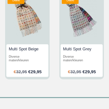
Multi Spot Beige
Multi Spot Grey
Diverse
Diverse
maten/kleuren
maten/kleuren
her
ler
Ursprünglicher
Aktueller
Ursprünglic
Aktuel
€
32,95
€
29,95
€
32,95
€
29,95
Preis
Preis
Preis
Preis
war:
ist:
war:
ist:
.
€32,95
€29,95.
€32,95
€29,95