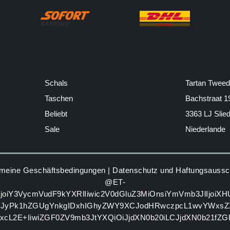
Schals
Tartan Tweed
Taschen
Bachstraat 1
Beliebt
3363 LJ Slie
Sale
Niederlande
emeine Geschäftsbedingungen
|
Datenschutz und Haftungsaussc
@ET-
IjoiY3VycmVudF9kYXRlIiwic2V0dGluZ3MiOnsiYmVmb3JlIjoiX
GJyPk1hZGUgYnkgIDxhIGhyZWY9XCJodHRwczpcL1wvYWxsZ
zxcL2E+IiwiZGF0ZV9mb3JtYXQiOiJjdXN0b20iLCJjdXN0b21fZ