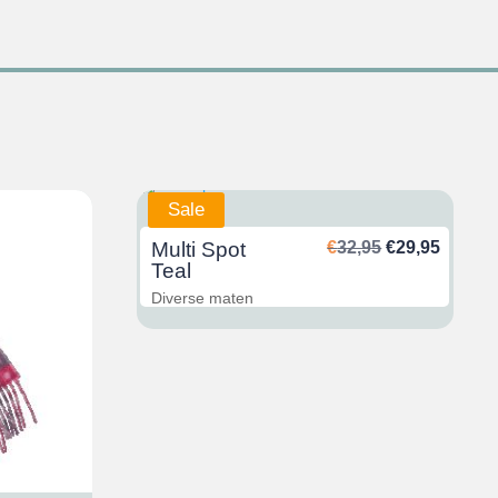
Sale
Ursprünglich
Aktuel
Multi Spot
€
32,95
€
29,95
Preis
Preis
Teal
war:
ist:
Diverse maten
€32,95
€29,95