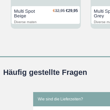
glicher
ktueller
Ursprünglicher
Aktueller
Multi Spot
€
32,95
€
29,95
Multi S
reis
Preis
Preis
Beige
Grey
st:
war:
ist:
Diverse maten
Diverse m
29,95.
€32,95
€29,95.
Häufig gestellte Fragen
Wie sind die Lieferzeiten?