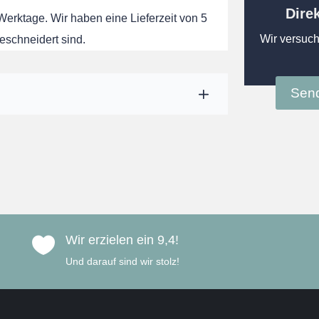
Dire
 Werktage. Wir haben eine Lieferzeit von 5
Wir versuch
eschneidert sind.
Send
Wir erzielen ein 9,4!

Und darauf sind wir stolz!