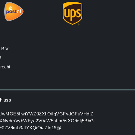
 B.V.
9
drecht
hluss
HUwMGE5IiwiYWZ0ZXIiOiIgVGFydGFuVHdlZ
XNvdmVybWFya2V0aW5nLm5sXC9cIj5BbG
GF0ZV9mb3JtYXQiOiJZIn19@