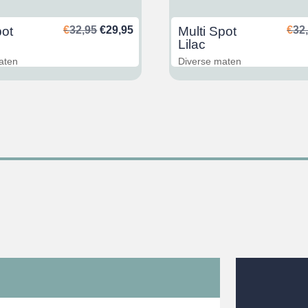
Ursprünglicher
Aktueller
pot
€
32,95
€
29,95
Multi Spot
€
32
Preis
Preis
Lilac
war:
ist:
aten
Diverse maten
€32,95
€29,95.