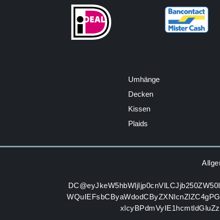
Umhänge
Decken
Kissen
Plaids
Allg
DC@eyJkeW5hbWljIjp0cnVlLCJjb250ZW50
WQuIEFsbCByaWdodCByZXNlcnZlZC4gP
xlcyBPdmVyIE1hcmtldGluZ