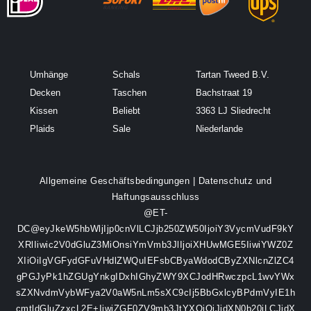
Umhänge
Schals
Tartan Tweed B.V.
Decken
Taschen
Bachstraat 19
Kissen
Beliebt
3363 LJ Sliedrecht
Plaids
Sale
Niederlande
Allgemeine Geschäftsbedingungen
|
Datenschutz und
Haftungsausschluss
@ET-
DC@eyJkeW5hbWljIjp0cnVlLCJjb250ZW50IjoiY3VycmVudF9kY
XRlIiwic2V0dGluZ3MiOnsiYmVmb3JlIjoiXHUwMGE5IiwiYWZ0Z
XIiOiIgVGFydGFuVHdlZWQuIEFsbCByaWdodCByZXNlcnZlZC4
gPGJyPk1hZGUgYnkgIDxhIGhyZWY9XCJodHRwczpcL1wvYWx
sZXNvdmVybWFya2V0aW5nLm5sXC9cIj5BbGxlcyBPdmVyIE1h
cmtldGluZzxcL2E+IiwiZGF0ZV9mb3JtYXQiOiJjdXN0b20iLCJjdX