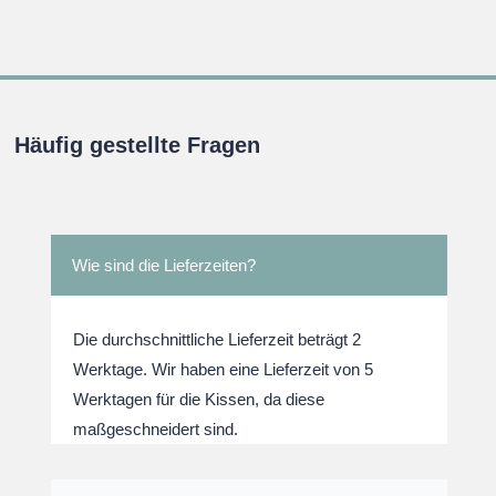
war:
ist:
war:
ist:
.
€32,95
€29,95.
€32,95
€29,95
Häufig gestellte Fragen
Wie sind die Lieferzeiten?
Die durchschnittliche Lieferzeit beträgt 2
Werktage. Wir haben eine Lieferzeit von 5
Werktagen für die Kissen, da diese
maßgeschneidert sind.