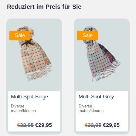
Reduziert im Preis für Sie
Sale
Sale
Multi Spot Beige
Multi Spot Grey
Diverse
Diverse
maten/kleuren
maten/kleuren
her
ler
Ursprünglicher
Aktueller
Ursprünglic
Aktuel
€
32,95
€
29,95
€
32,95
€
29,95
Preis
Preis
Preis
Preis