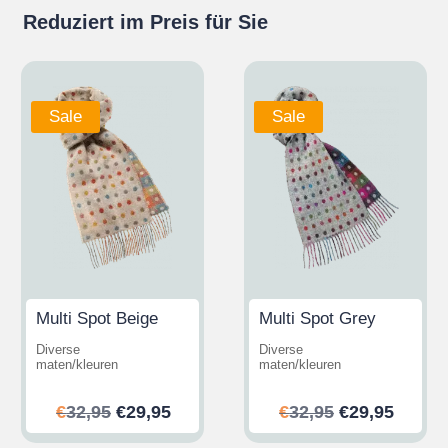
Reduziert im Preis für Sie
Sale
Sale
Multi Spot Beige
Multi Spot Grey
Diverse
Diverse
maten/kleuren
maten/kleuren
her
ler
Ursprünglicher
Aktueller
Ursprünglic
Aktuel
€
32,95
€
29,95
€
32,95
€
29,95
Preis
Preis
Preis
Preis