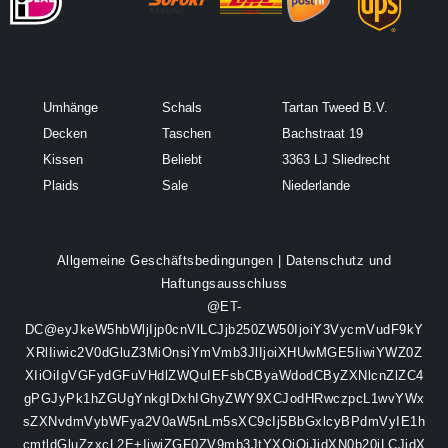
Umhänge
Schals
Tartan Tweed B.V.
Decken
Taschen
Bachstraat 19
Kissen
Beliebt
3363 LJ Sliedrecht
Plaids
Sale
Niederlande
Allgemeine Geschäftsbedingungen
|
Datenschutz und
Haftungsausschluss
@ET-
DC@eyJkeW5hbWljIjp0cnVlLCJjb250ZW50IjoiY3VycmVudF9kY
XRlIiwic2V0dGluZ3MiOnsiYmVmb3JlIjoiXHUwMGE5IiwiYWZ0Z
XIiOiIgVGFydGFuVHdlZWQuIEFsbCByaWdodCByZXNlcnZlZC4
gPGJyPk1hZGUgYnkgIDxhIGhyZWY9XCJodHRwczpcL1wvYWx
sZXNvdmVybWFya2V0aW5nLm5sXC9cIj5BbGxlcyBPdmVyIE1h
cmtldGluZzxcL2E+IiwiZGF0ZV9mb3JtYXQiOiJjdXN0b20iLCJjdX