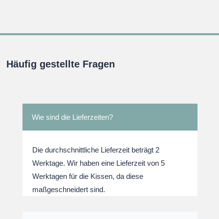
war:
ist:
war:
ist:
.
€32,95
€29,95.
€32,95
€29,95
Häufig gestellte Fragen
Wie sind die Lieferzeiten?
Die durchschnittliche Lieferzeit beträgt 2
Werktage. Wir haben eine Lieferzeit von 5
Werktagen für die Kissen, da diese
maßgeschneidert sind.