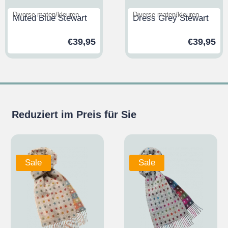
Diverse maten/kleuren
Diverse maten/kleuren
Muted Blue Stewart
Dress Grey Stewart
€
39,95
€
39,95
Reduziert im Preis für Sie
Sale
Sale