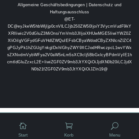
Allgemeine Geschäftsbedingungen
|
Datenschutz und
Haftungsausschluss
@ET-
DC@eyJkeW5hbWljIjp0cnVlLCJjb250ZW50IjoiY3VycmVudF9kY
XRlIiwic2V0dGluZ3MiOnsiYmVmb3JlIjoiXHUwMGE5IiwiYWZ0Z
XIiOiIgVGFydGFuVHdlZWQuIEFsbCByaWdodCByZXNlcnZlZC4
gPGJyPk1hZGUgYnkgIDxhIGhyZWY9XCJodHRwczpcL1wvYWx
sZXNvdmVybWFya2V0aW5nLm5sXC9cIj5BbGxlcyBPdmVyIE1h
cmtldGluZzxcL2E+IiwiZGF0ZV9mb3JtYXQiOiJjdXN0b20iLCJjdX
N0b21fZGF0ZV9mb3JtYXQiOiJZIn19@


U
Start
Korb
Menu