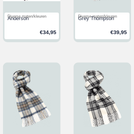
Diverse maten/kleuren
Diverse maten/kleuren
Anderson
Grey Thompson
€
34,95
€
39,95