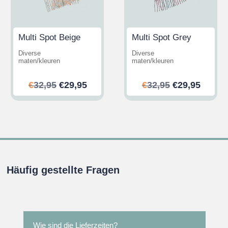
Multi Spot Beige
Multi Spot Grey
Diverse
Diverse
maten/kleuren
maten/kleuren
her
ler
Ursprünglicher
Aktueller
Ursprünglic
Aktuel
€
32,95
€
29,95
€
32,95
€
29,95
Preis
Preis
Preis
Preis
war:
ist:
war:
ist:
.
€32,95
€29,95.
€32,95
€29,95
Häufig gestellte Fragen
Wie sind die Lieferzeiten?