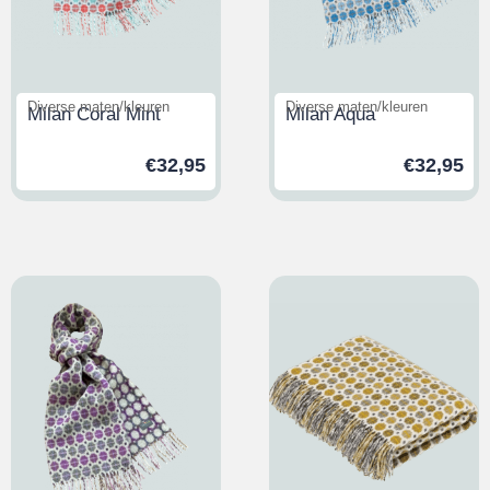
Diverse maten/kleuren
Diverse maten/kleuren
Milan Coral Mint
Milan Aqua
€
32,95
€
32,95