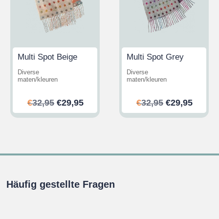
Multi Spot Beige
Multi Spot Grey
Diverse
Diverse
maten/kleuren
maten/kleuren
her
ler
Ursprünglicher
Aktueller
Ursprünglic
Aktuel
€
32,95
€
29,95
€
32,95
€
29,95
Preis
Preis
Preis
Preis
war:
ist:
war:
ist:
.
€32,95
€29,95.
€32,95
€29,95
Häufig gestellte Fragen