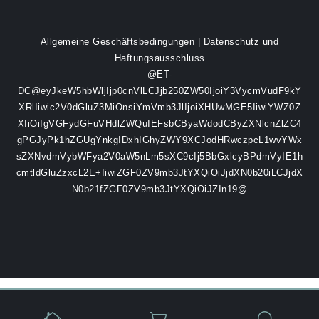
Allgemeine Geschäftsbedingungen
|
Datenschutz und
Haftungsausschluss
@ET-
DC@eyJkeW5hbWljIjp0cnVlLCJjb250ZW50IjoiY3VycmVudF9kY
XRlIiwic2V0dGluZ3MiOnsiYmVmb3JlIjoiXHUwMGE5IiwiYWZ0Z
XIiOiIgVGFydGFuVHdlZWQuIEFsbCByaWdodCByZXNlcnZlZC4
gPGJyPk1hZGUgYnkgIDxhIGhyZWY9XCJodHRwczpcL1wvYWx
sZXNvdmVybWFya2V0aW5nLm5sXC9cIj5BbGxlcyBPdmVyIE1h
cmtldGluZzxcL2E+IiwiZGF0ZV9mb3JtYXQiOiJjdXN0b20iLCJjdX
N0b21fZGF0ZV9mb3JtYXQiOiJZIn19@