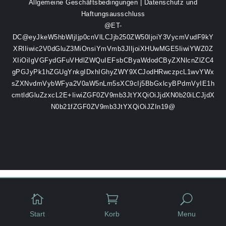
Allgemeine Geschäftsbedingungen
|
Datenschutz und
Haftungsausschluss
@ET-
DC@eyJkeW5hbWljIjp0cnVlLCJjb250ZW50IjoiY3VycmVudF9kY
XRlIiwic2V0dGluZ3MiOnsiYmVmb3JlIjoiXHUwMGE5IiwiYWZ0Z
XIiOiIgVGFydGFuVHdlZWQuIEFsbCByaWdodCByZXNlcnZlZC4
gPGJyPk1hZGUgYnkgIDxhIGhyZWY9XCJodHRwczpcL1wvYWx
sZXNvdmVybWFya2V0aW5nLm5sXC9cIj5BbGxlcyBPdmVyIE1h
cmtldGluZzxcL2E+IiwiZGF0ZV9mb3JtYXQiOiJjdXN0b20iLCJjdX
N0b21fZGF0ZV9mb3JtYXQiOiJZIn19@


U
Start
Korb
Menu