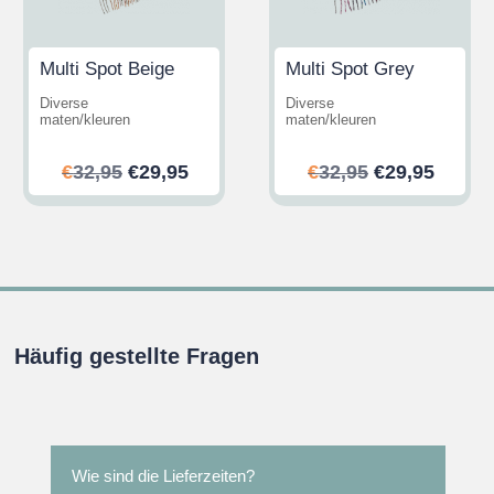
Multi Spot Beige
Multi Spot Grey
Diverse
Diverse
maten/kleuren
maten/kleuren
her
ler
Ursprünglicher
Aktueller
Ursprünglic
Aktuel
€
32,95
€
29,95
€
32,95
€
29,95
Preis
Preis
Preis
Preis
war:
ist:
war:
ist:
.
€32,95
€29,95.
€32,95
€29,95
Häufig gestellte Fragen
Wie sind die Lieferzeiten?