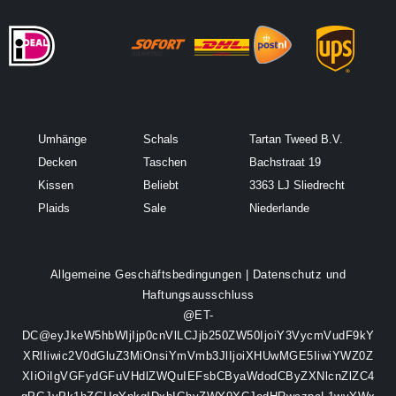
Umhänge
Schals
Tartan Tweed B.V.
Decken
Taschen
Bachstraat 19
Kissen
Beliebt
3363 LJ Sliedrecht
Plaids
Sale
Niederlande
Allgemeine Geschäftsbedingungen
|
Datenschutz und
Haftungsausschluss
@ET-
DC@eyJkeW5hbWljIjp0cnVlLCJjb250ZW50IjoiY3VycmVudF9kY
XRlIiwic2V0dGluZ3MiOnsiYmVmb3JlIjoiXHUwMGE5IiwiYWZ0Z
XIiOiIgVGFydGFuVHdlZWQuIEFsbCByaWdodCByZXNlcnZlZC4