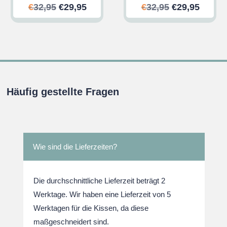
her
ler
Ursprünglicher
Aktueller
Ursprünglic
Aktuel
€
32,95
€
29,95
€
32,95
€
29,95
Preis
Preis
Preis
Preis
war:
ist:
war:
ist:
.
€32,95
€29,95.
€32,95
€29,95
Häufig gestellte Fragen
Wie sind die Lieferzeiten?
Die durchschnittliche Lieferzeit beträgt 2
Werktage. Wir haben eine Lieferzeit von 5
Werktagen für die Kissen, da diese
maßgeschneidert sind.