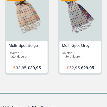
Multi Spot Beige
Multi Spot Grey
Diverse
Diverse
maten/kleuren
maten/kleuren
her
ler
Ursprünglicher
Aktueller
Ursprünglic
Aktuel
€
32,95
€
29,95
€
32,95
€
29,95
Preis
Preis
Preis
Preis
war:
ist:
war:
ist:
.
€32,95
€29,95.
€32,95
€29,95