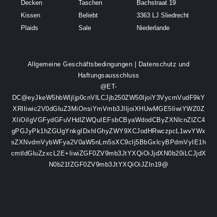
Decken
Taschen
Bachstraat 19
Kissen
Beliebt
3363 LJ Sliedrecht
Plaids
Sale
Niederlande
Allgemeine Geschäftsbedingungen
|
Datenschutz und
Haftungsausschluss
@ET-
DC@eyJkeW5hbWljIjp0cnVlLCJjb250ZW50IjoiY3VycmVudF9kY
XRlIiwic2V0dGluZ3MiOnsiYmVmb3JlIjoiXHUwMGE5IiwiYWZ0Z
XIiOiIgVGFydGFuVHdlZWQuIEFsbCByaWdodCByZXNlcnZlZC4
gPGJyPk1hZGUgYnkgIDxhIGhyZWY9XCJodHRwczpcL1wvYWx
sZXNvdmVybWFya2V0aW5nLm5sXC9cIj5BbGxlcyBPdmVyIE1h
cmtldGluZzxcL2E+IiwiZGF0ZV9mb3JtYXQiOiJjdXN0b20iLCJjdX
N0b21fZGF0ZV9mb3JtYXQiOiJZIn19@