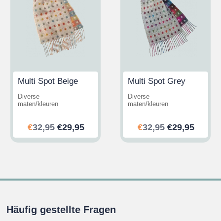
Multi Spot Beige
Multi Spot Grey
Diverse
Diverse
maten/kleuren
maten/kleuren
her
ler
Ursprünglicher
Aktueller
Ursprünglic
Aktuel
€
32,95
€
29,95
€
32,95
€
29,95
Preis
Preis
Preis
Preis
war:
ist:
war:
ist:
.
€32,95
€29,95.
€32,95
€29,95
Häufig gestellte Fragen