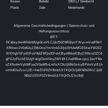
Kissen
Beliebt
3363 LJ Sliedrecht
Plaids
Sale
Niederlande
Allgemeine Geschäftsbedingungen
|
Datenschutz und
Haftungsausschluss
@ET-
DC@eyJkeW5hbWljIjp0cnVlLCJjb250ZW50IjoiY3VycmVudF9kY
XRlIiwic2V0dGluZ3MiOnsiYmVmb3JlIjoiXHUwMGE5IiwiYWZ0Z
XIiOiIgVGFydGFuVHdlZWQuIEFsbCByaWdodCByZXNlcnZlZC4
gPGJyPk1hZGUgYnkgIDxhIGhyZWY9XCJodHRwczpcL1wvYWx
sZXNvdmVybWFya2V0aW5nLm5sXC9cIj5BbGxlcyBPdmVyIE1h
cmtldGluZzxcL2E+IiwiZGF0ZV9mb3JtYXQiOiJjdXN0b20iLCJjdX
N0b21fZGF0ZV9mb3JtYXQiOiJZIn19@