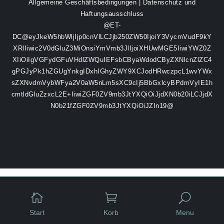
Allgemeine Geschäftsbedingungen
|
Datenschutz und
Haftungsausschluss
@ET-
DC@eyJkeW5hbWljIjp0cnVlLCJjb250ZW50IjoiY3VycmVudF9kY
XRlIiwic2V0dGluZ3MiOnsiYmVmb3JlIjoiXHUwMGE5IiwiYWZ0Z
XIiOiIgVGFydGFuVHdlZWQuIEFsbCByaWdodCByZXNlcnZlZC4
gPGJyPk1hZGUgYnkgIDxhIGhyZWY9XCJodHRwczpcL1wvYWx
sZXNvdmVybWFya2V0aW5nLm5sXC9cIj5BbGxlcyBPdmVyIE1h
cmtldGluZzxcL2E+IiwiZGF0ZV9mb3JtYXQiOiJjdXN0b20iLCJjdX
N0b21fZGF0ZV9mb3JtYXQiOiJZIn19@


U
Start
Korb
Menu