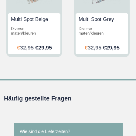
Multi Spot Beige
Multi Spot Grey
Diverse
Diverse
maten/kleuren
maten/kleuren
her
ler
Ursprünglicher
Aktueller
Ursprünglic
Aktuel
€
32,95
€
29,95
€
32,95
€
29,95
Preis
Preis
Preis
Preis
war:
ist:
war:
ist:
.
€32,95
€29,95.
€32,95
€29,95
Häufig gestellte Fragen
Wie sind die Lieferzeiten?