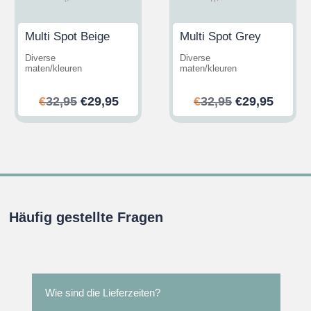
Multi Spot Beige
Multi Spot Grey
Diverse
Diverse
maten/kleuren
maten/kleuren
her
ler
Ursprünglicher
Aktueller
Ursprünglic
Aktuel
€
32,95
€
29,95
€
32,95
€
29,95
Preis
Preis
Preis
Preis
war:
ist:
war:
ist:
.
€32,95
€29,95.
€32,95
€29,95
Häufig gestellte Fragen
Wie sind die Lieferzeiten?