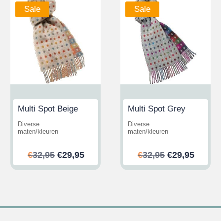
Sale
Sale
Multi Spot Beige
Multi Spot Grey
Diverse
Diverse
maten/kleuren
maten/kleuren
her
ler
Ursprünglicher
Aktueller
Ursprünglic
Aktuel
€
32,95
€
29,95
€
32,95
€
29,95
Preis
Preis
Preis
Preis
war:
ist:
war:
ist:
.
€32,95
€29,95.
€32,95
€29,95