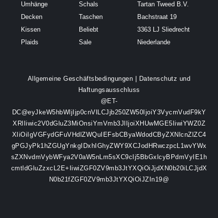
Umhänge
Schals
Tartan Tweed B.V.
Decken
Taschen
Bachstraat 19
Kissen
Beliebt
3363 LJ Sliedrecht
Plaids
Sale
Niederlande
Allgemeine Geschäftsbedingungen
|
Datenschutz und
Haftungsausschluss
@ET-
DC@eyJkeW5hbWljIjp0cnVlLCJjb250ZW50IjoiY3VycmVudF9kY
XRlIiwic2V0dGluZ3MiOnsiYmVmb3JlIjoiXHUwMGE5IiwiYWZ0Z
XIiOiIgVGFydGFuVHdlZWQuIEFsbCByaWdodCByZXNlcnZlZC4
gPGJyPk1hZGUgYnkgIDxhIGhyZWY9XCJodHRwczpcL1wvYWx
sZXNvdmVybWFya2V0aW5nLm5sXC9cIj5BbGxlcyBPdmVyIE1h
cmtldGluZzxcL2E+IiwiZGF0ZV9mb3JtYXQiOiJjdXN0b20iLCJjdX
N0b21fZGF0ZV9mb3JtYXQiOiJZIn19@