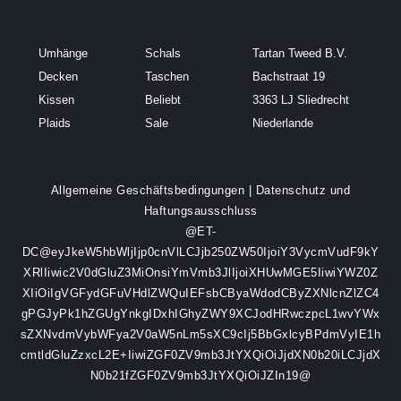
Umhänge
Schals
Tartan Tweed B.V.
Decken
Taschen
Bachstraat 19
Kissen
Beliebt
3363 LJ Sliedrecht
Plaids
Sale
Niederlande
Allgemeine Geschäftsbedingungen
|
Datenschutz und
Haftungsausschluss
@ET-
DC@eyJkeW5hbWljIjp0cnVlLCJjb250ZW50IjoiY3VycmVudF9kY
XRlIiwic2V0dGluZ3MiOnsiYmVmb3JlIjoiXHUwMGE5IiwiYWZ0Z
XIiOiIgVGFydGFuVHdlZWQuIEFsbCByaWdodCByZXNlcnZlZC4
gPGJyPk1hZGUgYnkgIDxhIGhyZWY9XCJodHRwczpcL1wvYWx
sZXNvdmVybWFya2V0aW5nLm5sXC9cIj5BbGxlcyBPdmVyIE1h
cmtldGluZzxcL2E+IiwiZGF0ZV9mb3JtYXQiOiJjdXN0b20iLCJjdX
N0b21fZGF0ZV9mb3JtYXQiOiJZIn19@