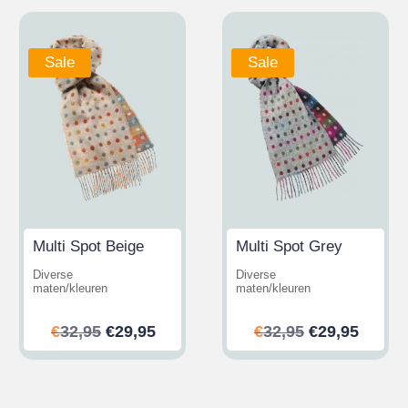
Sale
Sale
Multi Spot Beige
Multi Spot Grey
Diverse
Diverse
maten/kleuren
maten/kleuren
her
ler
Ursprünglicher
Aktueller
Ursprünglic
Aktuel
€
32,95
€
29,95
€
32,95
€
29,95
Preis
Preis
Preis
Preis
war:
ist:
war:
ist:
.
€32,95
€29,95.
€32,95
€29,95