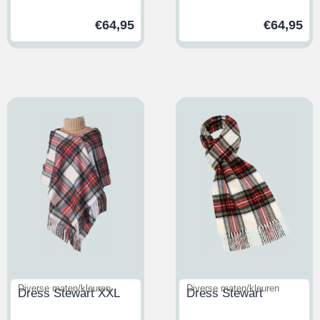
€
64,95
€
64,95
Diverse maten/kleuren
Diverse maten/kleuren
Dress Stewart XXL
Dress Stewart