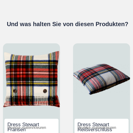
Und was halten Sie von diesen Produkten?
Dress Stewart
Dress Stewart
Diverse maten/kleuren
Diverse maten/kleuren
Fransen
Reißverschluss