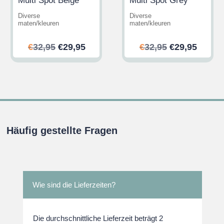
Multi Spot Beige
Multi Spot Grey
Diverse
Diverse
maten/kleuren
maten/kleuren
her
ler
Ursprünglicher
Aktueller
Ursprünglic
Aktuel
€
32,95
€
29,95
€
32,95
€
29,95
Preis
Preis
Preis
Preis
war:
ist:
war:
ist:
.
€32,95
€29,95.
€32,95
€29,95
Häufig gestellte Fragen
Wie sind die Lieferzeiten?
Die durchschnittliche Lieferzeit beträgt 2