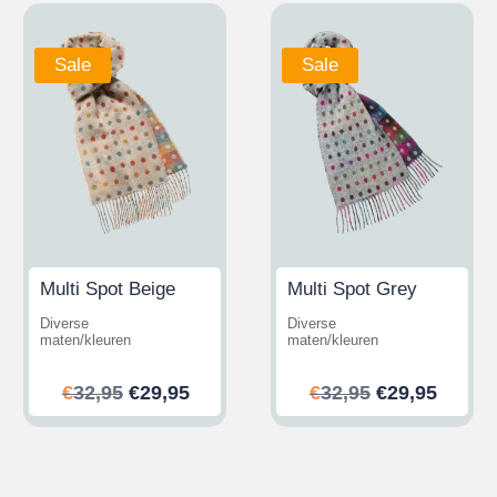
Sale
Sale
Multi Spot Beige
Multi Spot Grey
Diverse
Diverse
maten/kleuren
maten/kleuren
her
ler
Ursprünglicher
Aktueller
Ursprünglic
Aktuel
€
32,95
€
29,95
€
32,95
€
29,95
Preis
Preis
Preis
Preis
war:
ist:
war:
ist:
.
€32,95
€29,95.
€32,95
€29,95