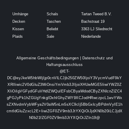
Umhänge
Schals
Tartan Tweed B.V.
Decken
Taschen
Bachstraat 19
Kissen
Beliebt
3363 LJ Sliedrecht
Plaids
Sale
Niederlande
Allgemeine Geschäftsbedingungen
|
Datenschutz und
Haftungsausschluss
@ET-
DC@eyJkeW5hbWljIjp0cnVlLCJjb250ZW50IjoiY3VycmVudF9kY
XRlIiwic2V0dGluZ3MiOnsiYmVmb3JlIjoiXHUwMGE5IiwiYWZ0Z
XIiOiIgVGFydGFuVHdlZWQuIEFsbCByaWdodCByZXNlcnZlZC4
gPGJyPk1hZGUgYnkgIDxhIGhyZWY9XCJodHRwczpcL1wvYWx
sZXNvdmVybWFya2V0aW5nLm5sXC9cIj5BbGxlcyBPdmVyIE1h
cmtldGluZzxcL2E+IiwiZGF0ZV9mb3JtYXQiOiJjdXN0b20iLCJjdX
N0b21fZGF0ZV9mb3JtYXQiOiJZIn19@