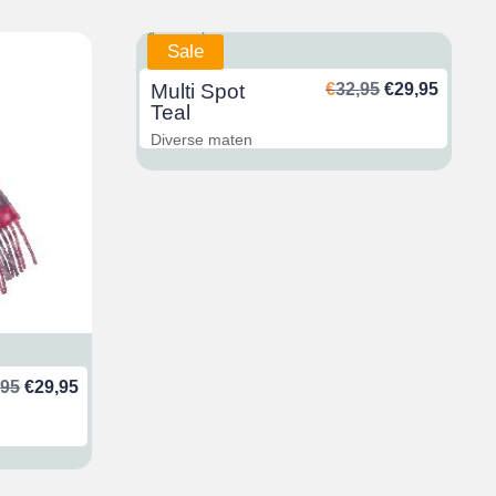
Sale
Ursprünglich
Aktuel
Multi Spot
€
32,95
€
29,95
Preis
Preis
Teal
war:
ist:
Diverse maten
€32,95
€29,95
Ursprünglicher
Aktueller
,95
€
29,95
Preis
Preis
war:
ist:
€32,95
€29,95.