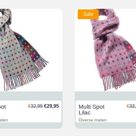
Sale
Ursprünglicher
Aktueller
pot
€
32,95
€
29,95
Multi Spot
€
32
Preis
Preis
Lilac
war:
ist:
aten
Diverse maten
€32,95
€29,95.