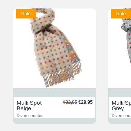
Sale
Sale
glicher
ktueller
Ursprünglicher
Aktueller
Multi Spot
€
32,95
€
29,95
Multi S
reis
Preis
Preis
Beige
Grey
st:
war:
ist:
Diverse maten
Diverse m
29,95.
€32,95
€29,95.