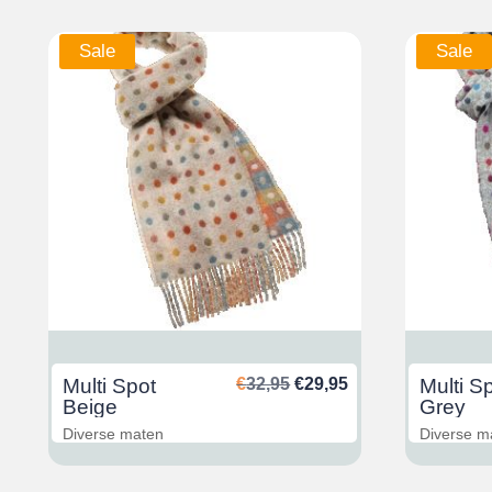
Sale
Sale
glicher
ktueller
Ursprünglicher
Aktueller
Multi Spot
€
32,95
€
29,95
Multi S
reis
Preis
Preis
Beige
Grey
st:
war:
ist:
Diverse maten
Diverse m
29,95.
€32,95
€29,95.