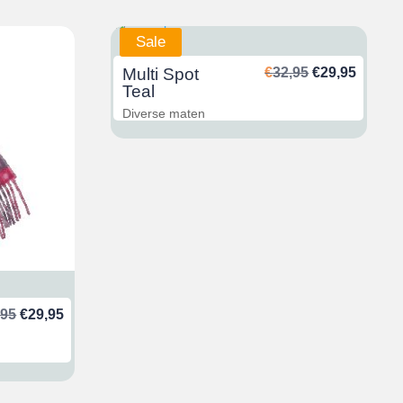
Sale
Ursprünglich
Aktuel
Multi Spot
€
32,95
€
29,95
Preis
Preis
Teal
war:
ist:
Diverse maten
€32,95
€29,95
Ursprünglicher
Aktueller
,95
€
29,95
Preis
Preis
war:
ist:
€32,95
€29,95.