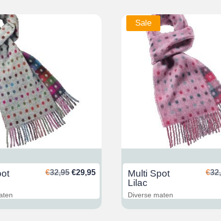
Sale
Ursprünglicher
Aktueller
pot
€
32,95
€
29,95
Multi Spot
€
32
Preis
Preis
Lilac
war:
ist:
aten
Diverse maten
€32,95
€29,95.