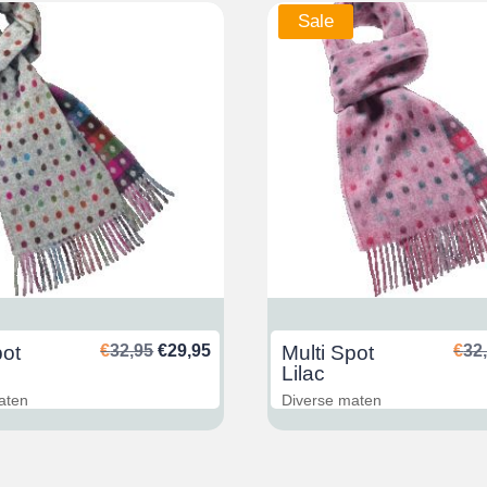
Sale
Ursprünglicher
Aktueller
pot
€
32,95
€
29,95
Multi Spot
€
32
Preis
Preis
Lilac
war:
ist:
aten
Diverse maten
€32,95
€29,95.