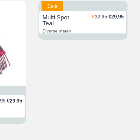
Sale
Ursprünglich
Aktuel
Multi Spot
€
32,95
€
29,95
Preis
Preis
Teal
war:
ist:
Diverse maten
€32,95
€29,95
Ursprünglicher
Aktueller
,95
€
29,95
Preis
Preis
war:
ist:
€32,95
€29,95.