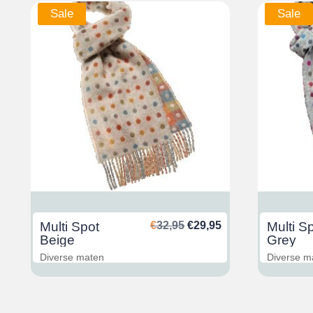
Sale
Sale
glicher
ktueller
Ursprünglicher
Aktueller
Multi Spot
€
32,95
€
29,95
Multi S
reis
Preis
Preis
Beige
Grey
st:
war:
ist:
Diverse maten
Diverse m
29,95.
€32,95
€29,95.