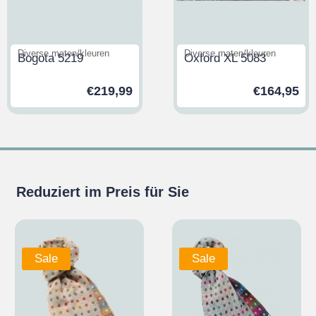
Diverse maten/kleuren
Diverse maten/kleuren
Bogota 5219
Oxford XL 5083
€
219,99
€
164,95
Reduziert im Preis für Sie
Sale
Sale