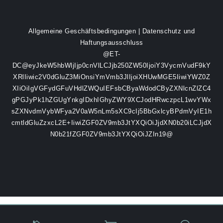
Allgemeine Geschäftsbedingungen
|
Datenschutz und
Haftungsausschluss
@ET-
DC@eyJkeW5hbWljIjp0cnVlLCJjb250ZW50IjoiY3VycmVudF9kY
XRlIiwic2V0dGluZ3MiOnsiYmVmb3JlIjoiXHUwMGE5IiwiYWZ0Z
XIiOiIgVGFydGFuVHdlZWQuIEFsbCByaWdodCByZXNlcnZlZC4
gPGJyPk1hZGUgYnkgIDxhIGhyZWY9XCJodHRwczpcL1wvYWx
sZXNvdmVybWFya2V0aW5nLm5sXC9cIj5BbGxlcyBPdmVyIE1h
cmtldGluZzxcL2E+IiwiZGF0ZV9mb3JtYXQiOiJjdXN0b20iLCJjdX
N0b21fZGF0ZV9mb3JtYXQiOiJZIn19@