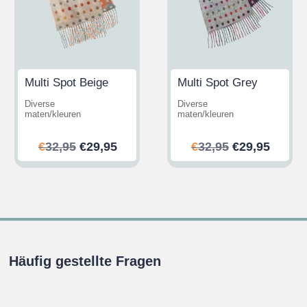
Multi Spot Beige
Multi Spot Grey
Diverse
Diverse
maten/kleuren
maten/kleuren
her
ler
Ursprünglicher
Aktueller
Ursprünglic
Aktuel
€
32,95
€
29,95
€
32,95
€
29,95
Preis
Preis
Preis
Preis
war:
ist:
war:
ist:
.
€32,95
€29,95.
€32,95
€29,95
Häufig gestellte Fragen