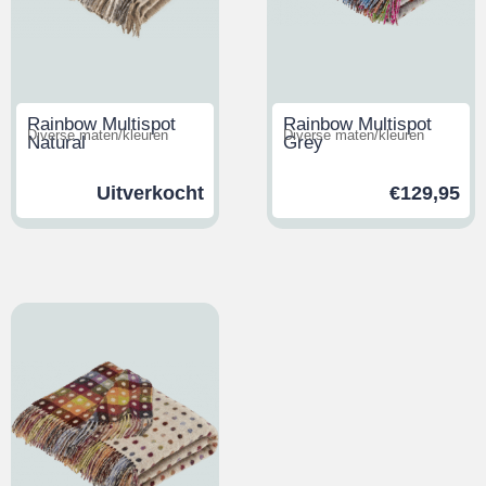
Rainbow Multispot
Rainbow Multispot
Diverse maten/kleuren
Diverse maten/kleuren
Natural
Grey
Uitverkocht
€
129,95