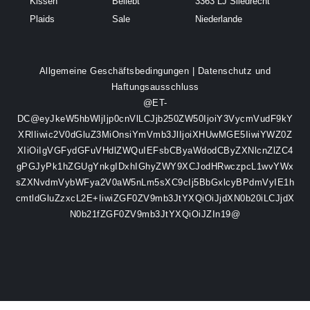
Kissen
Beliebt
3363 LJ Sliedrecht
Plaids
Sale
Niederlande
Allgemeine Geschäftsbedingungen
|
Datenschutz und
Haftungsausschluss
@ET-
DC@eyJkeW5hbWljIjp0cnVlLCJjb250ZW50IjoiY3VycmVudF9kY
XRlIiwic2V0dGluZ3MiOnsiYmVmb3JlIjoiXHUwMGE5IiwiYWZ0Z
XIiOiIgVGFydGFuVHdlZWQuIEFsbCByaWdodCByZXNlcnZlZC4
gPGJyPk1hZGUgYnkgIDxhIGhyZWY9XCJodHRwczpcL1wvYWx
sZXNvdmVybWFya2V0aW5nLm5sXC9cIj5BbGxlcyBPdmVyIE1h
cmtldGluZzxcL2E+IiwiZGF0ZV9mb3JtYXQiOiJjdXN0b20iLCJjdX
N0b21fZGF0ZV9mb3JtYXQiOiJZIn19@