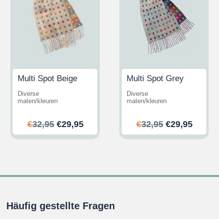
Multi Spot Beige
Multi Spot Grey
Diverse
Diverse
maten/kleuren
maten/kleuren
her
ler
Ursprünglicher
Aktueller
Ursprünglic
Aktuel
€
32,95
€
29,95
€
32,95
€
29,95
Preis
Preis
Preis
Preis
war:
ist:
war:
ist:
.
€32,95
€29,95.
€32,95
€29,95
Häufig gestellte Fragen